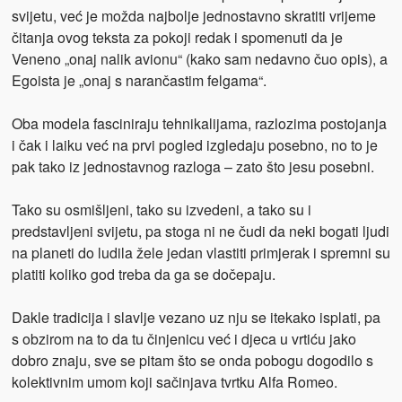
svijetu, već je možda najbolje jednostavno skratiti vrijeme
čitanja ovog teksta za pokoji redak i spomenuti da je
Veneno „onaj nalik avionu“ (kako sam nedavno čuo opis), a
Egoista je „onaj s narančastim felgama“.
Oba modela fasciniraju tehnikalijama, razlozima postojanja
i čak i laiku već na prvi pogled izgledaju posebno, no to je
pak tako iz jednostavnog razloga – zato što jesu posebni.
Tako su osmišljeni, tako su izvedeni, a tako su i
predstavljeni svijetu, pa stoga ni ne čudi da neki bogati ljudi
na planeti do ludila žele jedan vlastiti primjerak i spremni su
platiti koliko god treba da ga se dočepaju.
Dakle tradicija i slavlje vezano uz nju se itekako isplati, pa
s obzirom na to da tu činjenicu već i djeca u vrtiću jako
dobro znaju, sve se pitam što se onda pobogu dogodilo s
kolektivnim umom koji sačinjava tvrtku Alfa Romeo.