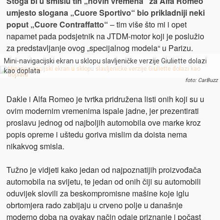
Stoga bi u smislu tih „novih vremena“ za Alfa Romeo
umjesto slogana „Cuore Sportivo“ bio prikladniji neki
poput „Cuore
Contraffatto“
– tim više što mi i opet
napamet pada podsjetnik na JTDM-motor koji je poslužio
za predstavljanje ovog „specijalnog modela“ u Parizu.
Mini-navigacijski ekran u sklopu slavljeničke verzije Giuliette dolazi
kao doplata
foto: CarBuzz
Dakle i Alfa Romeo je tvrtka pridružena listi onih koji su u
ovim modernim vremenima ispale jadne, jer prezentirati
proslavu jednog od najboljih automobila ove marke kroz
popis opreme i uštedu goriva mislim da doista nema
nikakvog smisla.
Tužno je vidjeti kako jedan od najpoznatijih proizvođača
automobila na svijetu, te jedan od onih čiji su automobili
oduvijek slovili za beskompromisne mašine koje iglu
obrtomjera rado zabijaju u crveno polje u današnje
moderno doba na ovakav način odaje priznanje i počast