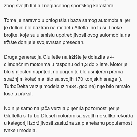
zbog svojih linija i naglašenog sportskog karaktera.
Tome je naravno u prilog išla i baza samog automobila, jer
je dotični bio baziran na modelu Alfetta, no tu su i neke
brojke, koje su u smislu upotrebljivosti ovog automobila na
tržište donijele svojevrstan presedan.
Druga generacija Giuliette na tržište je dolazila s 4-
cilindričnim motorima u
rasponu od 1,3 do 2 litre. Motor je
bio smješten naprijed, no pogon je bio usmjeren prema
stražnjim kotačima, što sa svojih 170 konjskih snaga (u
TurboDelta verziji modela iz 1984. godine) nije bilo nimalo
loše u praksi.
No nije samo najjača verzija plijenila pozornost, jer je
Giulietta s Turbo-Diesel motorom sa svojih nekoliko rekorda
u kategoriji izdržljivosti zaslužna za planetarnu popularnost
tvrtke i modela.