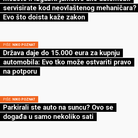
servisirate kod neovlaštenog mehaničara?
Evo što doista kaže zakon
PIŠE:
NIKO POZNAT
Država daje do 15.000 eura za kupnju
automobila: Evo tko može ostvariti pravo
na potporu
PIŠE:
NIKO POZNAT
Parkirali ste auto na suncu? Ovo se
događa u samo nekoliko sati