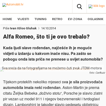
HOME
VIJESTI
TUNING
RETRO
EV-ZONA
OGLASNIK
Piše
Ivan IGloo Gluhak
14.10.2014
Alfa Romeo, što ti je ovo trebalo?
Kada ljudi slave rođendan, najčešće ih je moguće
vidjeti u izdanju u kakvom inače nisu. Pa zašto se
pobogu onda ista priča ne prenese u svijet automobila?
Sva sreća da na fotografijama ne možemo čuti zvuk JTDM-motora
foto: CarBuzz
Tijekom proteklih nekoliko mjeseci s
va je sila proizvođača
automobila imala neki rođendan
. Aston-Martin je prema
citatu Željka Bebeka „doživio stotu“, Porsche je slavio zlatni
pir vezan uz model 911 i njegov bezvremenski i tvrdoglavi
dizajn. Lamborghini je također slavio pedesetu obljetnicu