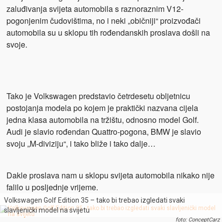
zaluđivanja svijeta automobila s raznoraznim V12-
pogonjenim čudovištima, no i neki „običniji“ proizvođači
automobila su u sklopu tih rođendanskih proslava došli na
svoje.
Tako je Volkswagen predstavio četrdesetu obljetnicu
postojanja modela po kojem je praktički nazvana cijela
jedna klasa automobila na tržištu, odnosno model Golf.
Audi je slavio rođendan Quattro-pogona, BMW je slavio
svoju „M-diviziju“, i tako bliže i tako dalje…
Dakle proslava nam u sklopu svijeta automobila nikako nije
falilo u posljednje vrijeme.
Volkswagen Golf Edition 35 – tako bi trebao izgledati svaki
slavljenički model na svijetu
foto: ConceptCarz