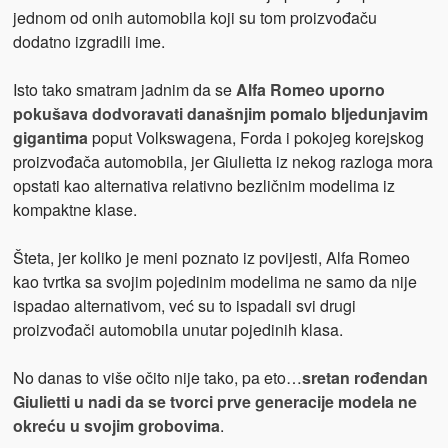
jednom od onih automobila koji su tom proizvođaču
dodatno izgradili ime.
Isto tako smatram jadnim da se
Alfa Romeo uporno
pokušava dodvoravati današnjim pomalo
bljedunjavim
gigantima
poput Volkswagena, Forda i pokojeg korejskog
proizvođača automobila, jer Giulietta iz nekog razloga mora
opstati kao
alternativa relativno bezličnim modelima iz
kompaktne klase.
Šteta, jer koliko je meni poznato iz povijesti, Alfa Romeo
kao tvrtka sa svojim pojedinim modelima ne samo da nije
ispadao alternativom, već su to ispadali svi drugi
proizvođači automobila unutar pojedinih klasa.
No danas to više očito nije tako, pa eto…
sretan rođendan
Giulietti u nadi da se tvorci prve generacije modela ne
okreću u svojim grobovima
.