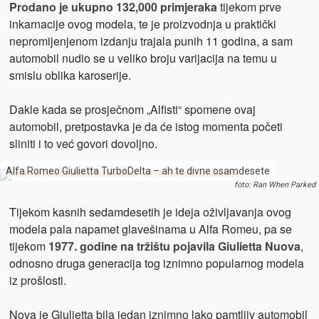
Prodano je ukupno 132,000 primjeraka
tijekom prve
inkarnacije ovog modela, te je proizvodnja u praktički
nepromijenjenom izdanju trajala punih 11 godina, a sam
automobil nudio se u veliko broju varijacija na temu u
smislu oblika karoserije.
Dakle kada se prosječnom „Alfisti“ spomene ovaj
automobil, pretpostavka je da će istog momenta početi
sliniti i to već govori dovoljno.
Alfa Romeo Giulietta TurboDelta – ah te divne osamdesete
foto: Ran When Parked
Tijekom kasnih sedamdesetih je ideja oživljavanja ovog
modela pala napamet glavešinama u Alfa Romeu, pa se
tijekom
1977. godine na tržištu
pojavila Giulietta Nuova
,
odnosno druga generacija tog iznimno popularnog modela
iz prošlosti.
Nova je Giulietta bila jedan iznimno lako pamtljiv automobil