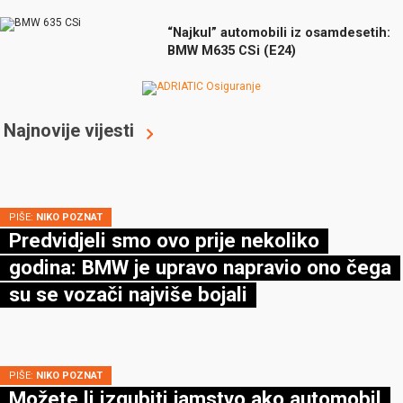
“Najkul” automobili iz osamdesetih:
BMW M635 CSi (E24)
Najnovije vijesti
PIŠE:
NIKO POZNAT
Predvidjeli smo ovo prije nekoliko
godina: BMW je upravo napravio ono čega
su se vozači najviše bojali
PIŠE:
NIKO POZNAT
Možete li izgubiti jamstvo ako automobil