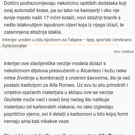
Dotični podrazumijevaju nekolicinu optičkih dodataka koji
ovaj automobil krase, pa su tako na karoseriji i oko nje
svoje mjesto našli 17-inčni kotači, novi stražnji branik s
nešto istaknutijom ispušnom cijevi koja iz njega izlazi, te
zatamnjena stražnja stakla.
Interijer uređen u stilu tipičnom za Talijane – lijep, sportski i limitirano
funkcionalan
foto: CarBuzz
Interijer ove slavljeničke verzije modela dolazi s
nekolicinom dijelova presvučenih u Alcantaru i kožu neke
mrtve životinje u kombinaciji s crvenim šavovima, što je već
postalo tradicijom za Alfa Romeo. Uz svu tu silu prirodnih i
umjetno-ojačanih materijala u sklopu ove se verzije
Giuliette može naći i oveći broj nečeg što nalikuje
materijalu od karbonskih vlakana, no iako izgledaju
poprilično vjerno, svi ti detalji s karbonom u bilo kojoj formi
nemaju ama baš nikakve veze.