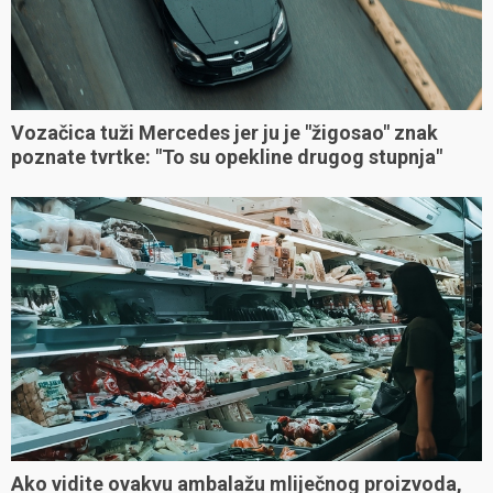
Vozačica tuži Mercedes jer ju je "žigosao" znak
poznate tvrtke: "To su opekline drugog stupnja"
Ako vidite ovakvu ambalažu mliječnog proizvoda,