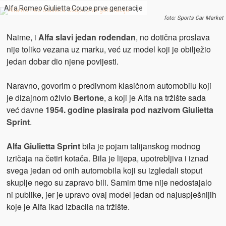
Alfa Romeo Giulietta Coupe prve generacije
foto: Sports Car Market
Naime, i
Alfa slavi jedan rođendan
, no dotična proslava
nije toliko vezana uz marku, već uz model koji je obilježio
jedan dobar dio njene povijesti.
Naravno, govorim o predivnom klasičnom automobilu koji
je dizajnom oživio
Bertone
, a koji je Alfa na tržište sada
već davne
1954. godine plasirala pod nazivom Giulietta
Sprint
.
Alfa Giulietta Sprint
bila je pojam talijanskog modnog
izričaja na četiri kotača. Bila je lijepa, upotrebljiva i iznad
svega jedan od onih automobila koji su izgledali stoput
skuplje nego su zapravo bili. Samim time nije nedostajalo
ni publike, jer je upravo ovaj model jedan od najuspješnijih
koje je Alfa ikad izbacila na tržište.