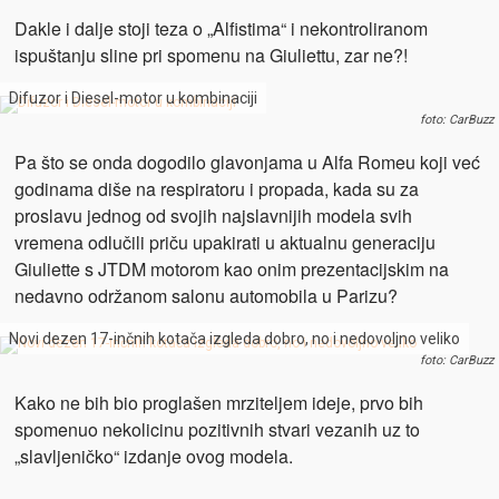
Dakle i dalje stoji teza o „Alfistima“ i nekontroliranom
ispuštanju sline pri spomenu na Giuliettu, zar ne?!
Difuzor i Diesel-motor u kombinaciji
foto: CarBuzz
Pa što se onda dogodilo glavonjama u Alfa Romeu koji već
godinama diše na respiratoru i propada, kada su za
proslavu jednog od svojih najslavnijih modela svih
vremena odlučili priču upakirati u aktualnu generaciju
Giuliette s JTDM motorom kao onim prezentacijskim na
nedavno održanom salonu automobila u Parizu?
Novi dezen 17-inčnih kotača izgleda dobro, no i nedovoljno veliko
foto: CarBuzz
Kako ne bih bio proglašen mrziteljem ideje, prvo bih
spomenuo nekolicinu pozitivnih stvari vezanih uz to
„slavljeničko“ izdanje ovog modela.