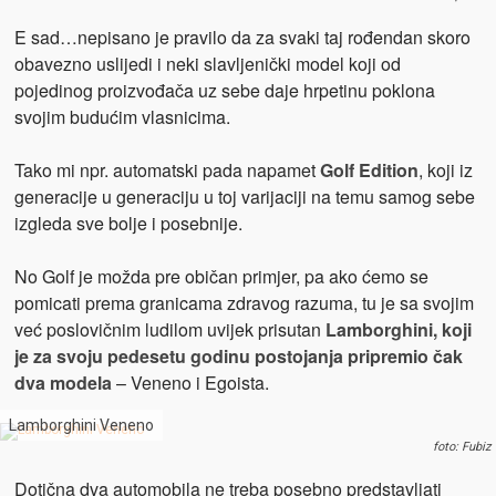
E sad…nepisano je pravilo da za svaki taj rođendan skoro
obavezno uslijedi i neki slavljenički model koji od
pojedinog proizvođača uz sebe daje hrpetinu poklona
svojim budućim vlasnicima.
Tako mi npr. automatski pada napamet
Golf Edition
, koji iz
generacije u generaciju u toj varijaciji na temu samog sebe
izgleda sve bolje i posebnije.
No Golf je možda pre običan primjer, pa ako ćemo se
pomicati prema granicama zdravog razuma, tu je sa svojim
već poslovičnim ludilom uvijek prisutan
Lamborghini, koji
je za svoju pedesetu godinu postojanja pripremio čak
dva modela
– Veneno i Egoista.
Lamborghini Veneno
foto: Fubiz
Dotična dva automobila ne treba posebno predstavljati