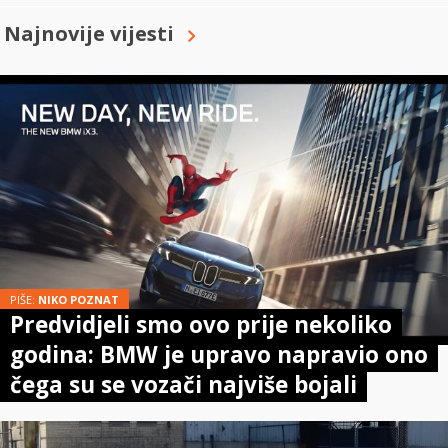
Najnovije vijesti
PIŠE:
NIKO POZNAT
Predvidjeli smo ovo prije nekoliko
godina: BMW je upravo napravio ono
čega su se vozači najviše bojali