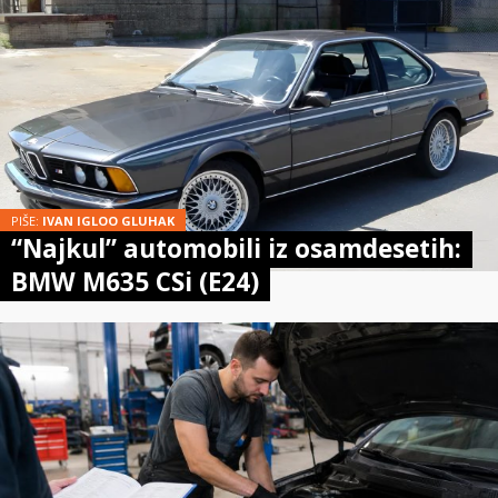
PIŠE:
IVAN IGLOO GLUHAK
“Najkul” automobili iz osamdesetih:
BMW M635 CSi (E24)