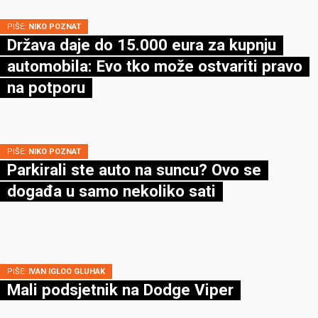
PIŠE:
NIKO POZNAT
Država daje do 15.000 eura za kupnju
automobila: Evo tko može ostvariti pravo
na potporu
PIŠE:
NIKO POZNAT
Parkirali ste auto na suncu? Ovo se
događa u samo nekoliko sati
PIŠE:
IVAN IGLOO GLUHAK
Mali podsjetnik na Dodge Viper