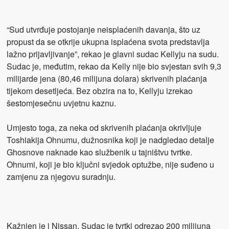
“Sud utvrđuje postojanje neisplaćenih davanja, što uz
propust da se otkrije ukupna isplaćena svota predstavlja
lažno prijavljivanje”, rekao je glavni sudac Kellyju na sudu.
Sudac je, međutim, rekao da Kelly nije bio svjestan svih 9,3
milijarde jena (80,46 milijuna dolara) skrivenih plaćanja
tijekom desetljeća. Bez obzira na to, Kellyju izrekao
šestomjesečnu uvjetnu kaznu.
Umjesto toga, za neka od skrivenih plaćanja okrivljuje
Toshiakija Ohnumu, dužnosnika koji je nadgledao detalje
Ghosnove naknade kao službenik u tajništvu tvrtke.
Ohnumi, koji je bio ključni svjedok optužbe, nije suđeno u
zamjenu za njegovu suradnju.
Kažnjen je i Nissan. Sudac je tvrtki odrezao 200 milijuna