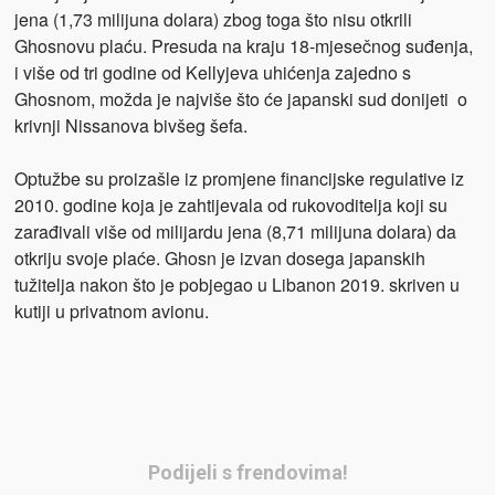
jena (1,73 milijuna dolara) zbog toga što nisu otkrili
Ghosnovu plaću. Presuda na kraju 18-mjesečnog suđenja,
i više od tri godine od Kellyjeva uhićenja zajedno s
Ghosnom, možda je najviše što će japanski sud donijeti o
krivnji Nissanova bivšeg šefa.
Optužbe su proizašle iz promjene financijske regulative iz
2010. godine koja je zahtijevala od rukovoditelja koji su
zarađivali više od milijardu jena (8,71 milijuna dolara) da
otkriju svoje plaće. Ghosn je izvan dosega japanskih
tužitelja nakon što je pobjegao u Libanon 2019. skriven u
kutiji u privatnom avionu.
Podijeli s frendovima!