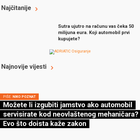
Najčitanije
Sutra ujutro na računu vas čeka 50
milijuna eura. Koji automobil prvi
kupujete?
Najnovije vijesti
PIŠE:
NIKO POZNAT
Možete li izgubiti jamstvo ako automobil
servisirate kod neovlaštenog mehaničara?
Evo što doista kaže zakon