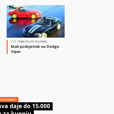
i
PIŠE:
IVAN IGLOO GLUHAK
Mali podsjetnik na Dodge
Viper
KO POZNAT
va daje do 15.000
a za kupnju