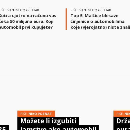
PIŠE:
IVAN IGLOO GLUHAK
PIŠE:
IVAN IGLOO GLUHAK
Sutra ujutro na računu vas
Top 5: Malčice blesave
čeka 50 milijuna eura. Koji
činjenice o automobilima
automobil prvi kupujete?
koje (vjerojatno) niste znal
PIŠE:
NIKO POZNAT
PIŠE:
NI
Možete li izgubiti
Drža
35
jamstvo ako automobil
eur