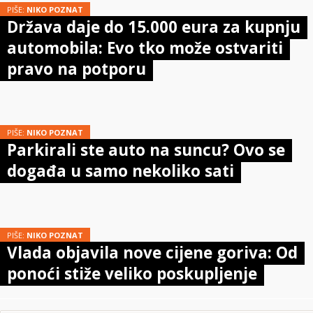
PIŠE:
NIKO POZNAT
Država daje do 15.000 eura za kupnju
automobila: Evo tko može ostvariti
pravo na potporu
PIŠE:
NIKO POZNAT
Parkirali ste auto na suncu? Ovo se
događa u samo nekoliko sati
PIŠE:
NIKO POZNAT
Vlada objavila nove cijene goriva: Od
ponoći stiže veliko poskupljenje