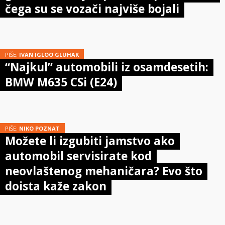
čega su se vozači najviše bojali
PIŠE:
IVAN IGLOO GLUHAK
“Najkul” automobili iz osamdesetih:
BMW M635 CSi (E24)
PIŠE:
NIKO POZNAT
Možete li izgubiti jamstvo ako
automobil servisirate kod
neovlaštenog mehaničara? Evo što
doista kaže zakon