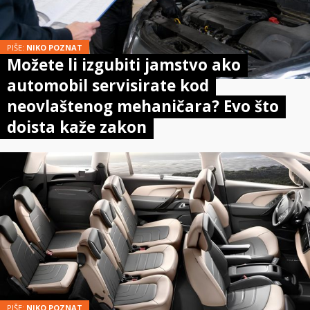
PIŠE:
NIKO POZNAT
Možete li izgubiti jamstvo ako
automobil servisirate kod
neovlaštenog mehaničara? Evo što
doista kaže zakon
PIŠE:
NIKO POZNAT