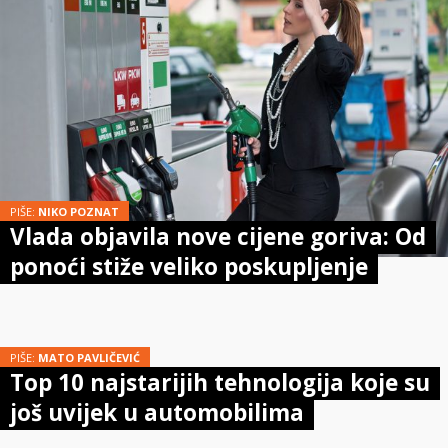
PIŠE:
NIKO POZNAT
Vlada objavila nove cijene goriva: Od
ponoći stiže veliko poskupljenje
PIŠE:
MATO PAVLIČEVIĆ
Top 10 najstarijih tehnologija koje su
još uvijek u automobilima