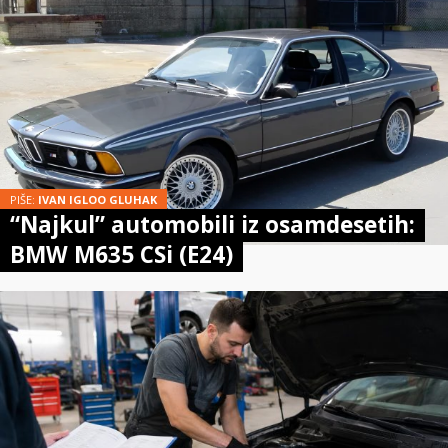
PIŠE:
IVAN IGLOO GLUHAK
“Najkul” automobili iz osamdesetih:
BMW M635 CSi (E24)