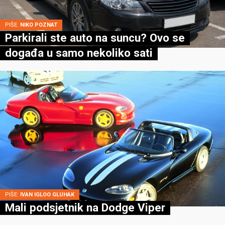
PIŠE:
NIKO POZNAT
Parkirali ste auto na suncu? Ovo se
događa u samo nekoliko sati
PIŠE:
IVAN IGLOO GLUHAK
Mali podsjetnik na Dodge Viper