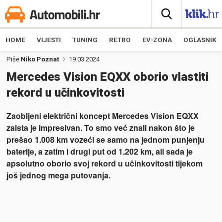
HOME
VIJESTI
TUNING
RETRO
EV-ZONA
OGLASNIK
Piše
Niko Poznat
19.03.2024
Mercedes Vision EQXX oborio vlastiti
rekord u učinkovitosti
Zaobljeni električni koncept Mercedes Vision EQXX
zaista je impresivan. To smo već znali nakon što je
prešao 1.008 km vozeći se samo na jednom punjenju
baterije, a zatim i drugi put od 1.202 km, ali sada je
apsolutno oborio svoj rekord u učinkovitosti tijekom
još jednog mega putovanja.