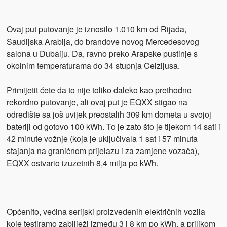
Ovaj put putovanje je iznosilo 1.010 km od Rijada,
Saudijska Arabija, do brandove novog Mercedesovog
salona u Dubaiju. Da, ravno preko Arapske pustinje s
okolnim temperaturama do 34 stupnja Celzijusa.
Primijetit ćete da to nije toliko daleko kao prethodno
rekordno putovanje, ali ovaj put je EQXX stigao na
odredište sa još uvijek preostalih 309 km dometa u svojoj
bateriji od gotovo 100 kWh. To je zato što je tijekom 14 sati i
42 minute vožnje (koja je uključivala 1 sat i 57 minuta
stajanja na graničnom prijelazu i za zamjene vozača),
EQXX ostvario izuzetnih 8,4 milja po kWh.
Općenito, većina serijski proizvedenih električnih vozila
koje testiramo zabilježi između 3 i 8 km po kWh, a prilikom