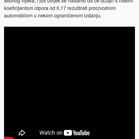
testnog vijeka, i još uvijek se nadamo da će dizajn s niskim
koeficijentom otpora od 0,17 rezultirati proizvodnim
automobilom u nekom ograničenom izdanju.