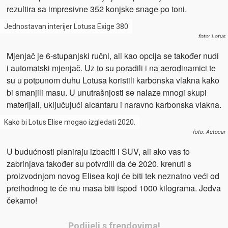
rezultira sa impresivne 352 konjske snage po toni.
Jednostavan interijer Lotusa Exige 380
foto: Lotus
Mjenjač je 6-stupanjski ručni, ali kao opcija se također nudi
i automatski mjenjač. Uz to su poradili i na aerodinamici te
su u potpunom duhu Lotusa koristili karbonska vlakna kako
bi smanjili masu. U unutrašnjosti se nalaze mnogi skupi
materijali, uključujući alcantaru i naravno karbonska vlakna.
Kako bi Lotus Elise mogao izgledati 2020.
foto: Autocar
U budućnosti planiraju izbaciti i SUV, ali ako vas to
zabrinjava također su potvrdili da će 2020. krenuti s
proizvodnjom novog Elisea koji će biti tek neznatno veći od
prethodnog te će mu masa biti ispod 1000 kilograma. Jedva
čekamo!
Podijeli s frendovima!