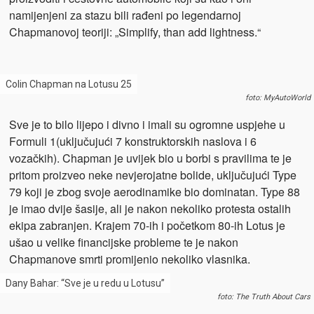
namijenjeni za stazu bili rađeni po legendarnoj
Chapmanovoj teoriji: „Simplify, than add lightness.“
Colin Chapman na Lotusu 25
foto: MyAutoWorld
Sve je to bilo lijepo i divno i imali su ogromne uspjehe u
Formuli 1(uključujući 7 konstruktorskih naslova i 6
vozačkih). Chapman je uvijek bio u borbi s pravilima te je
pritom proizveo neke nevjerojatne bolide, uključujući Type
79 koji je zbog svoje aerodinamike bio dominatan. Type 88
je imao dvije šasije, ali je nakon nekoliko protesta ostalih
ekipa zabranjen. Krajem 70-ih i početkom 80-ih Lotus je
ušao u velike financijske probleme te je nakon
Chapmanove smrti promijenio nekoliko vlasnika.
Dany Bahar: “Sve je u redu u Lotusu”
foto: The Truth About Cars