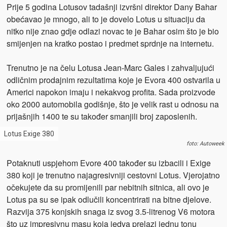
Prije 5 godina Lotusov tadašnji izvršni direktor Dany Bahar
obećavao je mnogo, ali to je dovelo Lotus u situaciju da
nitko nije znao gdje odlazi novac te je Bahar osim što je bio
smijenjen na kratko postao i predmet sprdnje na internetu.
Trenutno je na čelu Lotusa Jean-Marc Gales i zahvaljujući
odličnim prodajnim rezultatima koje je Evora 400 ostvarila u
Americi napokon imaju i nekakvog profita. Sada proizvode
oko 2000 automobila godišnje, što je velik rast u odnosu na
prijašnjih 1400 te su također smanjili broj zaposlenih.
Lotus Exige 380
foto: Autoweek
Potaknuti uspjehom Evore 400 također su izbacili i Exige
380 koji je trenutno najagresivniji cestovni Lotus. Vjerojatno
očekujete da su promijenili par nebitnih sitnica, ali ovo je
Lotus pa su se ipak odlučili koncentrirati na bitne djelove.
Razvija 375 konjskih snaga iz svog 3.5-litrenog V6 motora
što uz impresivnu masu koja jedva prelazi jednu tonu