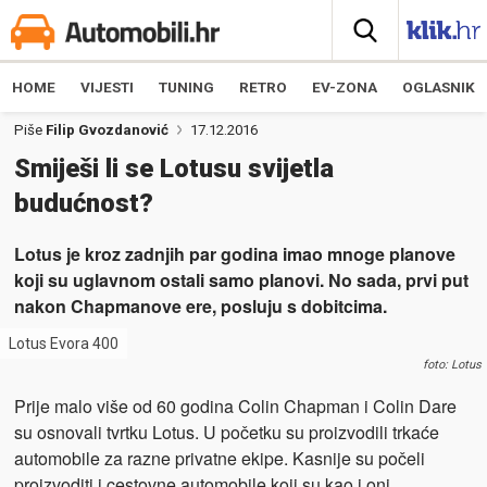
HOME
VIJESTI
TUNING
RETRO
EV-ZONA
OGLASNIK
Piše
Filip Gvozdanović
17.12.2016
Smiješi li se Lotusu svijetla
budućnost?
Lotus je kroz zadnjih par godina imao mnoge planove
koji su uglavnom ostali samo planovi. No sada, prvi put
nakon Chapmanove ere, posluju s dobitcima.
Lotus Evora 400
foto: Lotus
Prije malo više od 60 godina Colin Chapman i Colin Dare
su osnovali tvrtku Lotus. U početku su proizvodili trkaće
automobile za razne privatne ekipe. Kasnije su počeli
proizvoditi i cestovne automobile koji su kao i oni