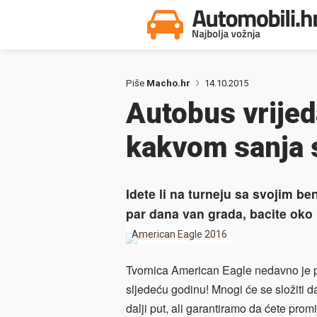
Piše
Macho.hr
14.10.2015
Autobus vrijed
kakvom sanja 
Idete li na turneju sa svojim b
par dana van grada, bacite oko
American Eagle 2016
Tvornica American Eagle nedavno je p
sljedeću godinu! Mnogi će se složiti 
dalji put, ali garantiramo da ćete prom