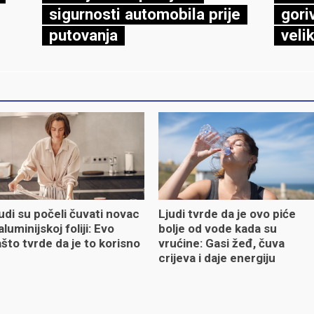
sigurnosti automobila prije
gori
putovanja
veli
udi su počeli čuvati novac
Ljudi tvrde da je ovo piće
aluminijskoj foliji: Evo
bolje od vode kada su
što tvrde da je to korisno
vrućine: Gasi žeđ, čuva
crijeva i daje energiju