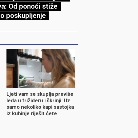
va: Od ponoći stiže
ko poskupljenje
Ljeti vam se skuplja previše
leda u frižideru i škrinji: Uz
samo nekoliko kapi sastojka
iz kuhinje riješit ćete
problem