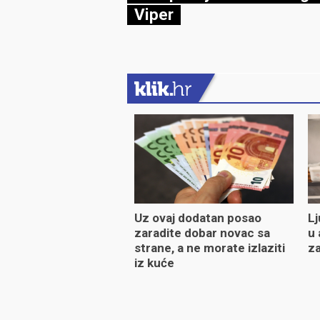
Viper
Uz ovaj dodatan posao
Lj
zaradite dobar novac sa
u 
strane, a ne morate izlaziti
za
iz kuće