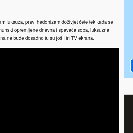
jam luksuza, pravi hedonizam doživjet ćete tek kada se
vrhunski opremljene dnevna i spavaća soba, luksuzna
tna ne bude dosadno tu su još i tri TV ekrana.