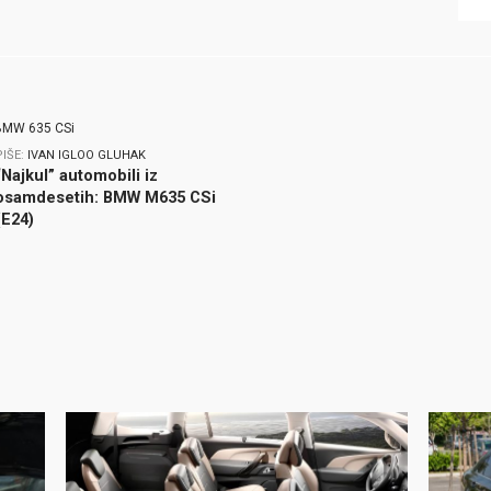
PIŠE:
IVAN IGLOO GLUHAK
“Najkul” automobili iz
osamdesetih: BMW M635 CSi
(E24)