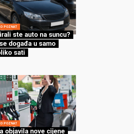
KO POZNAT
irali ste auto na suncu?
se događa u samo
liko sati
KO POZNAT
a objavila nove cijene