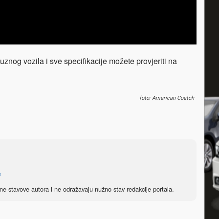
uznog vozila i sve specifikacije možete provjeriti na
foto: American Coatch
e
ne stavove autora i ne odražavaju nužno stav redakcije portala.