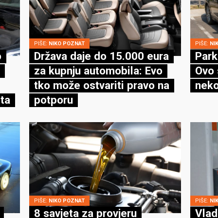
PIŠE:
NIKO POZNAT
PIŠE:
NI
o
Država daje do 15.000 eura
Park
za kupnju automobila: Evo
Ovo 
tko može ostvariti pravo na
neko
ta
potporu
PIŠE:
NIKO POZNAT
PIŠE:
NI
8 savjeta za provjeru
Vlad