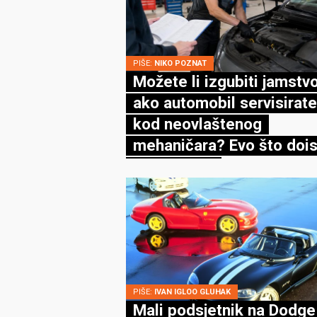
PIŠE:
NIKO POZNAT
Možete li izgubiti jamstv
ako automobil servisirate
kod neovlaštenog
mehaničara? Evo što dois
kaže zakon
PIŠE:
IVAN IGLOO GLUHAK
Mali podsjetnik na Dodge