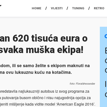
HOME
VIJESTI
TUNING
RETRO
an 620 tisuća eura o
svaka muška ekipa!
endom, ili se samo želite s ekipom maknuti na
 na ovu luksuznu kuću na kotačima.
foto: Floraldressesbe
redstavila najluksuzniji autobus iz svog programa za
da putovanja busom obično i nisu najugodnija opcija za
ijeniti mišljenje kada vidite model ‘American Eagle 2016’.