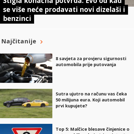
Stigla konačna potvrda. Evo od kad
se više neće prodavati novi dizelaši i
benzinci
Najčitanije
8 savjeta za provjeru sigurnosti
automobila prije putovanja
Sutra ujutro na računu vas čeka
50 milijuna eura. Koji automobil
prvi kupujete?
Top 5: Malčice blesave činjenice o