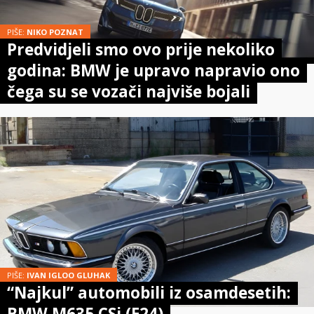
PIŠE:
NIKO POZNAT
Predvidjeli smo ovo prije nekoliko
godina: BMW je upravo napravio ono
čega su se vozači najviše bojali
PIŠE:
IVAN IGLOO GLUHAK
“Najkul” automobili iz osamdesetih:
BMW M635 CSi (E24)