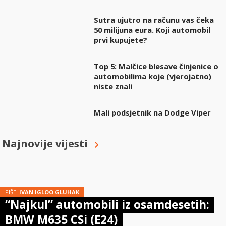
Sutra ujutro na računu vas čeka
50 milijuna eura. Koji automobil
prvi kupujete?
Top 5: Malčice blesave činjenice o
automobilima koje (vjerojatno)
niste znali
Mali podsjetnik na Dodge Viper
Najnovije vijesti
PIŠE:
IVAN IGLOO GLUHAK
“Najkul” automobili iz osamdesetih:
BMW M635 CSi (E24)