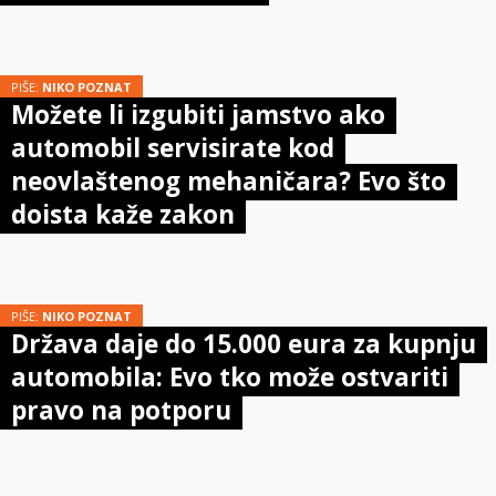
PIŠE:
NIKO POZNAT
Možete li izgubiti jamstvo ako
automobil servisirate kod
neovlaštenog mehaničara? Evo što
doista kaže zakon
PIŠE:
NIKO POZNAT
Država daje do 15.000 eura za kupnju
automobila: Evo tko može ostvariti
pravo na potporu