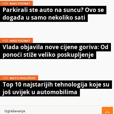
PIŠE:
NIKO POZNAT
Parkirali ste auto na suncu? Ovo se
događa u samo nekoliko sati
PIŠE:
NIKO POZNAT
Vlada objavila nove cijene goriva: Od
ponoći stiže veliko poskupljenje
PIŠE:
MATO PAVLIČEVIĆ
Top 10 najstarijih tehnologija koje su
još uvijek u automobilima
Oglašavanje