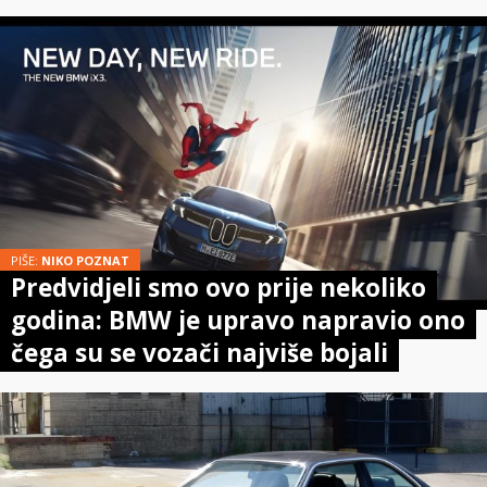
PIŠE:
NIKO POZNAT
Predvidjeli smo ovo prije nekoliko
godina: BMW je upravo napravio ono
čega su se vozači najviše bojali