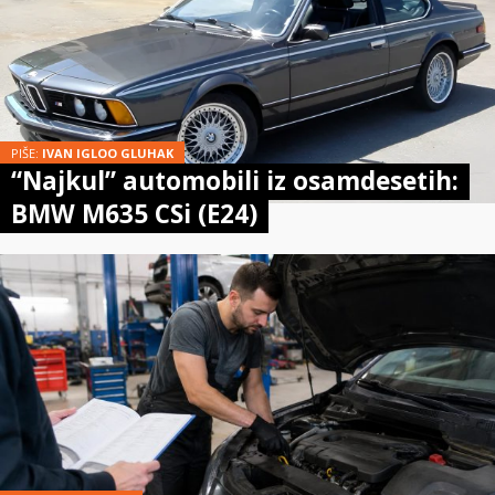
PIŠE:
IVAN IGLOO GLUHAK
“Najkul” automobili iz osamdesetih:
BMW M635 CSi (E24)