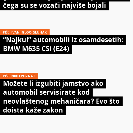
čega su se vozači najviše bojali
PIŠE:
IVAN IGLOO GLUHAK
“Najkul” automobili iz osamdesetih:
BMW M635 CSi (E24)
PIŠE:
NIKO POZNAT
Možete li izgubiti jamstvo ako
automobil servisirate kod
neovlaštenog mehaničara? Evo što
doista kaže zakon