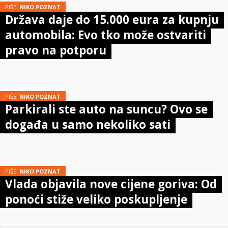
PIŠE:
NIKO POZNAT
Država daje do 15.000 eura za kupnju
automobila: Evo tko može ostvariti
pravo na potporu
PIŠE:
NIKO POZNAT
Parkirali ste auto na suncu? Ovo se
događa u samo nekoliko sati
PIŠE:
NIKO POZNAT
Vlada objavila nove cijene goriva: Od
ponoći stiže veliko poskupljenje