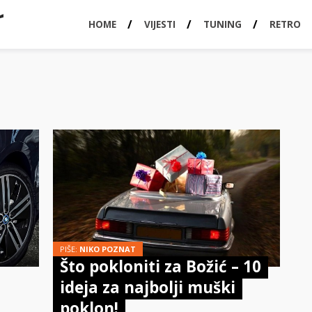
HOME
VIJESTI
TUNING
RETRO
PIŠE:
NIKO POZNAT
Što pokloniti za Božić – 10
ideja za najbolji muški
poklon!