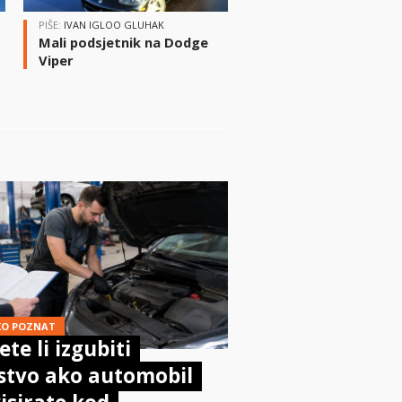
PIŠE:
IVAN IGLOO GLUHAK
Mali podsjetnik na Dodge
Viper
i
KO POZNAT
te li izgubiti
stvo ako automobil