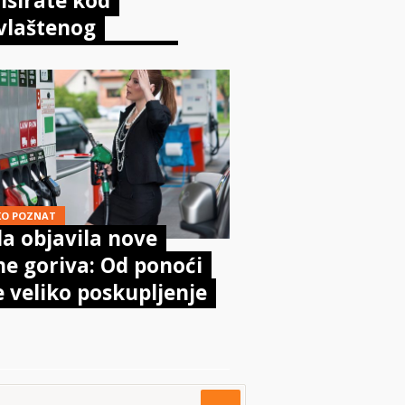
isirate kod
vlaštenog
aničara? Evo što
sta kaže zakon
KO POZNAT
a objavila nove
ne goriva: Od ponoći
e veliko poskupljenje