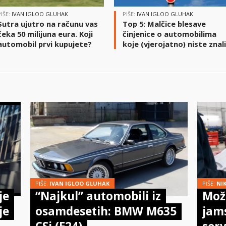
PIŠE:
IVAN IGLOO GLUHAK
PIŠE:
IVAN IGLOO GLUHAK
Sutra ujutro na računu vas
Top 5: Malčice blesave
čeka 50 milijuna eura. Koji
činjenice o automobilima
automobil prvi kupujete?
koje (vjerojatno) niste znal
PIŠE:
IVAN IGLOO GLUHAK
PIŠE:
NI
je
“Najkul” automobili iz
Može
je
osamdesetih: BMW M635
jam