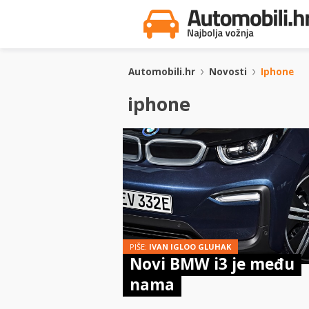
Automobili.hr
Novosti
Iphone
iphone
PIŠE:
IVAN IGLOO GLUHAK
Novi BMW i3 je među
nama