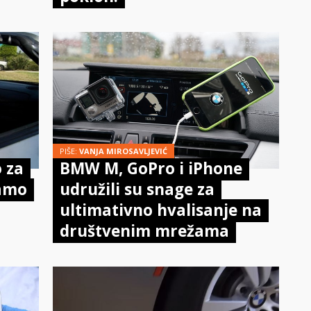
PIŠE:
VANJA MIROSAVLJEVIĆ
o za
BMW M, GoPro i iPhone
samo
udružili su snage za
ultimativno hvalisanje na
društvenim mrežama