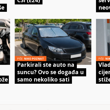
CSi (E24)
serv
še
neo
meh
doi
PIŠE:
NIKO POZNAT
PIŠE:
NI
Parkirali ste auto na
Vlad
suncu? Ovo se događa u
cije
ože
samo nekoliko sati
stiž