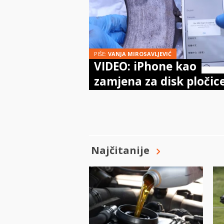
PIŠE:
VANJA MIROSAVLJEVIĆ
VIDEO: iPhone kao
zamjena za disk pločic
Najčitanije