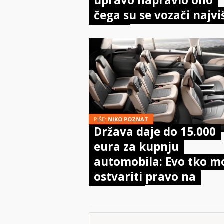
upravo napravio ono
čega su se vozači najvi
bojali
PIŠE:
NIKO POZNAT
Država daje do 15.000
eura za kupnju
automobila: Evo tko m
ostvariti pravo na
potporu