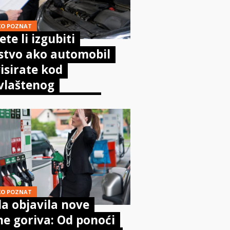
KO POZNAT
te li izgubiti
stvo ako automobil
isirate kod
vlaštenog
aničara? Evo što
sta kaže zakon
KO POZNAT
a objavila nove
ne goriva: Od ponoći