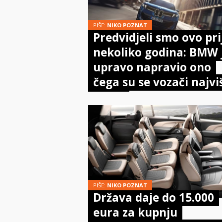
PIŠE:
NIKO POZNAT
Predvidjeli smo ovo pri
nekoliko godina: BMW 
upravo napravio ono
čega su se vozači najvi
bojali
PIŠE:
NIKO POZNAT
Država daje do 15.000
eura za kupnju