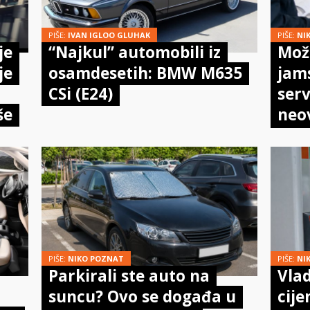
PIŠE:
IVAN IGLOO GLUHAK
PIŠE:
NI
je
“Najkul” automobili iz
Može
je
osamdesetih: BMW M635
jam
CSi (E24)
serv
še
neo
meh
doi
PIŠE:
NIKO POZNAT
PIŠE:
NI
Parkirali ste auto na
Vlad
suncu? Ovo se događa u
cije