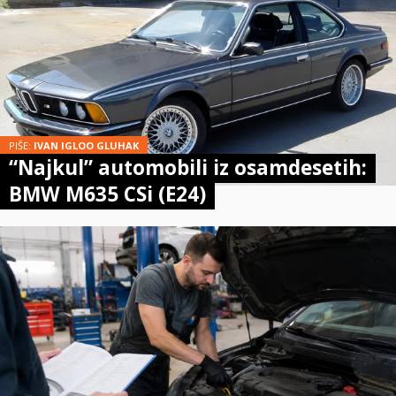
PIŠE:
IVAN IGLOO GLUHAK
“Najkul” automobili iz osamdesetih:
BMW M635 CSi (E24)