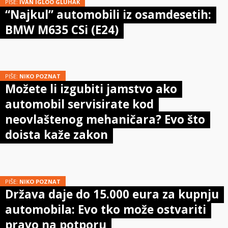
PIŠE:
IVAN IGLOO GLUHAK
“Najkul” automobili iz osamdesetih:
BMW M635 CSi (E24)
PIŠE:
NIKO POZNAT
Možete li izgubiti jamstvo ako
automobil servisirate kod
neovlaštenog mehaničara? Evo što
doista kaže zakon
PIŠE:
NIKO POZNAT
Država daje do 15.000 eura za kupnju
automobila: Evo tko može ostvariti
pravo na potporu