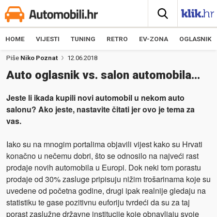
HOME
VIJESTI
TUNING
RETRO
EV-ZONA
OGLASNIK
Piše
Niko Poznat
12.06.2018
Auto oglasnik vs. salon automobila…
Jeste li ikada kupili novi automobil u nekom auto
salonu? Ako jeste, nastavite čitati jer ovo je tema za
vas.
Iako su na mnogim portalima objavili vijest kako su Hrvati
konačno u nečemu dobri, što se odnosilo na najveći rast
prodaje novih automobila u Europi. Dok neki tom porastu
prodaje od 30% zasluge pripisuju nižim trošarinama koje su
uvedene od početna godine, drugi ipak realnije gledaju na
statistiku te gase pozitivnu euforiju tvrdeći da su za taj
porast zaslužne državne institucije koje obnavljaju svoje