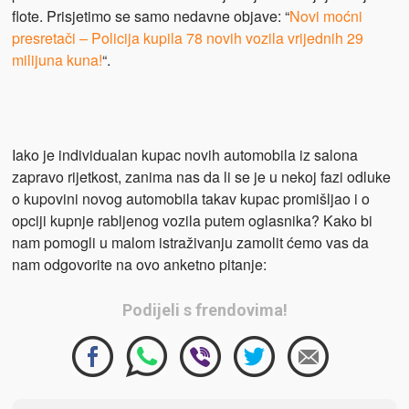
flote. Prisjetimo se samo nedavne objave: “
Novi moćni
presretači – Policija kupila 78 novih vozila vrijednih 29
milijuna kuna!
“.
Iako je individualan kupac novih automobila iz salona
zapravo rijetkost, zanima nas da li se je u nekoj fazi odluke
o kupovini novog automobila takav kupac promišljao i o
opciji kupnje rabljenog vozila putem oglasnika? Kako bi
nam pomogli u malom istraživanju zamolit ćemo vas da
nam odgovorite na ovo anketno pitanje:
Podijeli s frendovima!