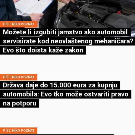
PIŠE:
NIKO POZNAT
Možete li izgubiti jamstvo ako automobil
servisirate kod neovlaštenog mehaničara?
Evo što doista kaže zakon
PIŠE:
NIKO POZNAT
Država daje do 15.000 eura za kupnju
automobila: Evo tko može ostvariti pravo
na potporu
PIŠE:
NIKO POZNAT