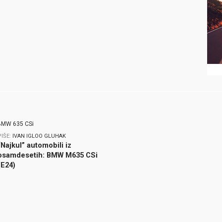
PIŠE:
IVAN IGLOO GLUHAK
“Najkul” automobili iz
osamdesetih: BMW M635 CSi
(E24)