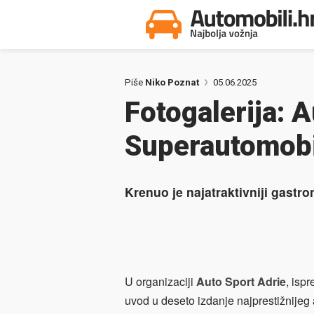
Piše
Niko Poznat
05.06.2025
Fotogalerija: A
Superautomobil
Krenuo je najatraktivniji gastr
U organizaciji
Auto Sport Adrie
, isp
uvod u deseto izdanje najprestižnijeg 