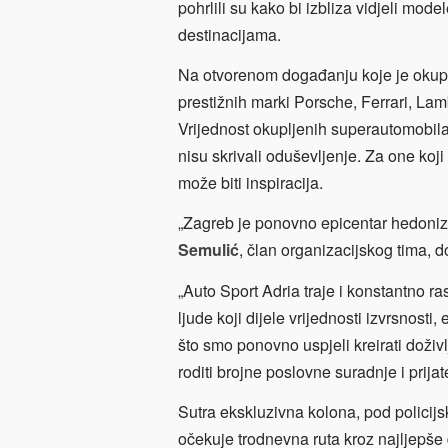
pohrlili su kako bi izbliza vidjeli model
destinacijama.
Na otvorenom događanju koje je okupilo 
prestižnih marki Porsche, Ferrari, Lam
Vrijednost okupljenih superautomobila b
nisu skrivali oduševljenje. Za one koji
može biti inspiracija.
„Zagreb je ponovno epicentar hedonizm
Semulić
, član organizacijskog tima, d
„Auto Sport Adria traje i konstantno ra
ljude koji dijele vrijednosti izvrsnosti
što smo ponovno uspjeli kreirati doživl
roditi brojne poslovne suradnje i prijate
Sutra ekskluzivna kolona, pod policij
očekuje trodnevna ruta kroz najljepše d