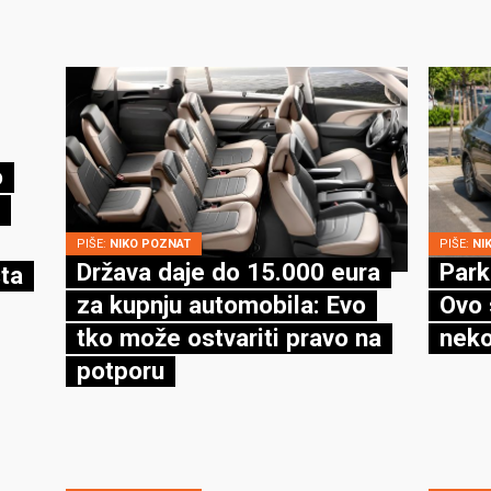
o
PIŠE:
NIKO POZNAT
PIŠE:
NI
Država daje do 15.000 eura
Park
ta
za kupnju automobila: Evo
Ovo 
tko može ostvariti pravo na
neko
potporu