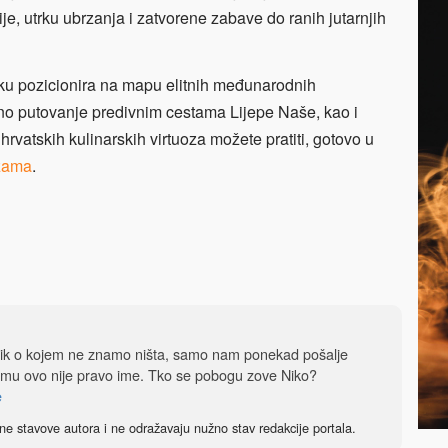
ije, utrku ubrzanja i zatvorene zabave do ranih jutarnjih
ku pozicionira na mapu elitnih međunarodnih
eno putovanje predivnim cestama Lijepe Naše, kao i
rvatskih kulinarskih virtuoza možete pratiti, gotovo u
žama
.
dnik o kojem ne znamo ništa, samo nam ponekad pošalje
 mu ovo nije pravo ime. Tko se pobogu zove Niko?
e
ne stavove autora i ne odražavaju nužno stav redakcije portala.