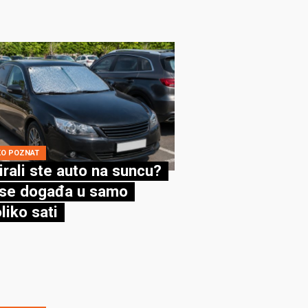
KO POZNAT
irali ste auto na suncu?
se događa u samo
liko sati