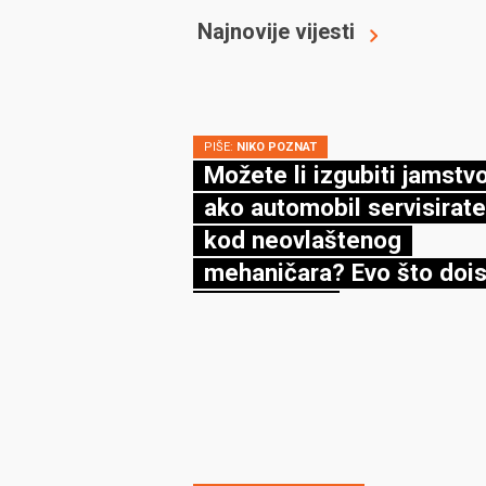
Najnovije vijesti
PIŠE:
NIKO POZNAT
Možete li izgubiti jamstv
ako automobil servisirate
kod neovlaštenog
mehaničara? Evo što dois
kaže zakon