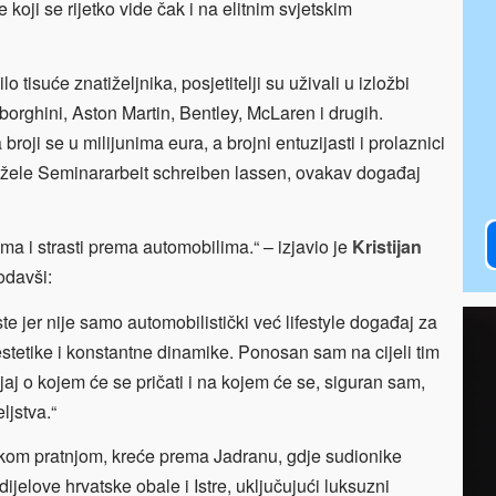
e koji se rijetko vide čak i na elitnim svjetskim
tisuće znatiželjnika, posjetitelji su uživali u izložbi
borghini, Aston Martin, Bentley, McLaren i drugih.
roji se u milijunima eura, a brojni entuzijasti i prolaznici
 žele
Seminararbeit schreiben lassen
, ovakav događaj
a i strasti prema automobilima.“ – izjavio je
Kristijan
odavši:
ste jer nije samo automobilistički već lifestyle događaj za
, estetike i konstantne dinamike. Ponosan sam na cijeli tim
jaj o kojem će se pričati i na kojem će se, siguran sam,
ljstva.“
skom pratnjom, kreće prema Jadranu, gdje sudionike
ijelove hrvatske obale i Istre, uključujući luksuzni