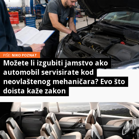
PIŠE:
NIKO POZNAT
Možete li izgubiti jamstvo ako
automobil servisirate kod
neovlaštenog mehaničara? Evo što
doista kaže zakon