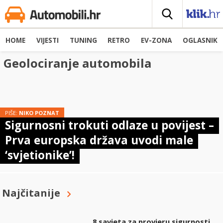
HOME
VIJESTI
TUNING
RETRO
EV-ZONA
OGLASNIK
Geolociranje automobila
PIŠE:
NIKO POZNAT
Sigurnosni trokuti odlaze u povijest –
Prva europska država uvodi male
‘svjetionike’!
Najčitanije
8 savjeta za provjeru sigurnosti