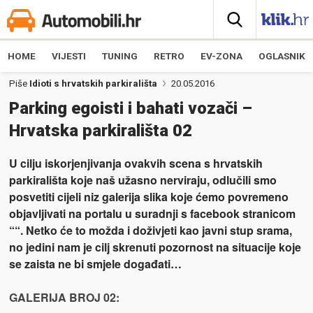
HOME
VIJESTI
TUNING
RETRO
EV-ZONA
OGLASNIK
Piše
Idioti s hrvatskih parkirališta
20.05.2016
Parking egoisti i bahati vozači –
Hrvatska parkirališta 02
U cilju iskorjenjivanja ovakvih scena s hrvatskih
parkirališta koje naš užasno nerviraju, odlučili smo
posvetiti cijeli niz galerija slika koje ćemo povremeno
objavljivati na portalu u suradnji s facebook stranicom
““. Netko će to možda i doživjeti kao javni stup srama,
no jedini nam je cilj skrenuti pozornost na situacije koje
se zaista ne bi smjele događati…
GALERIJA BROJ 02: