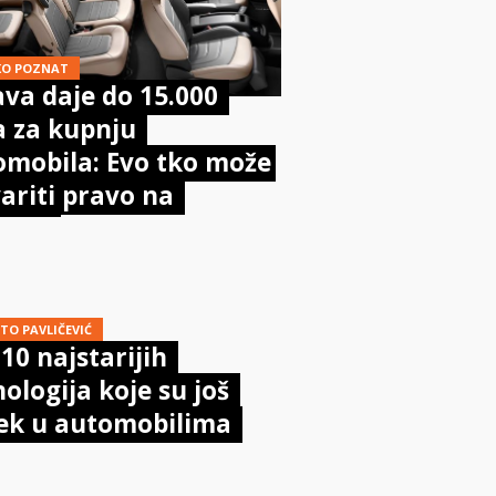
KO POZNAT
va daje do 15.000
a za kupnju
omobila: Evo tko može
ariti pravo na
poru
TO PAVLIČEVIĆ
10 najstarijih
ologija koje su još
jek u automobilima