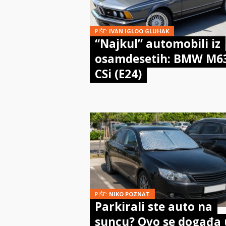
PIŠE:
IVAN IGLOO GLUHAK
“Najkul” automobili iz
osamdesetih: BMW M6
CSi (E24)
PIŠE:
NIKO POZNAT
Parkirali ste auto na
suncu? Ovo se događa 