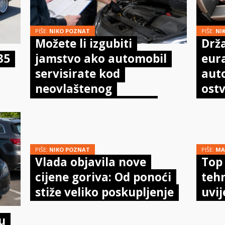
PIŠE:
NIKO POZNAT
PIŠE:
NI
Možete li izgubiti
Drža
35
jamstvo ako automobil
eur
servisirate kod
aut
neovlaštenog
ostv
mehaničara? Evo što
pot
doista kaže zakon
PIŠE:
NIKO POZNAT
PIŠE:
MA
Vlada objavila nove
Top 
cijene goriva: Od ponoći
tehn
stiže veliko poskupljenje
uvi
u