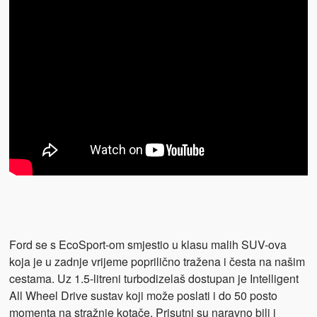
Ford se s EcoSport-om smjestio u klasu malih SUV-ova
koja je u zadnje vrijeme poprilično tražena i česta na našim
cestama. Uz 1.5-litreni turbodizelaš dostupan je Intelligent
All Wheel Drive sustav koji može poslati i do 50 posto
momenta na stražnje kotače. Prisutni su naravno bili i