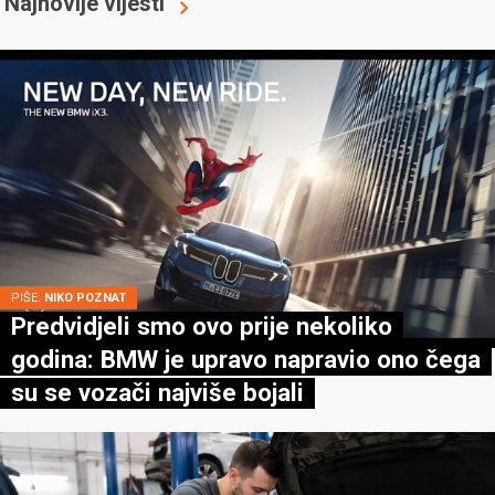
Najnovije vijesti
PIŠE:
NIKO POZNAT
Predvidjeli smo ovo prije nekoliko
godina: BMW je upravo napravio ono čega
su se vozači najviše bojali