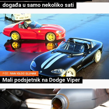
događa u samo nekoliko sati
PIŠE:
IVAN IGLOO GLUHAK
Mali podsjetnik na Dodge Viper