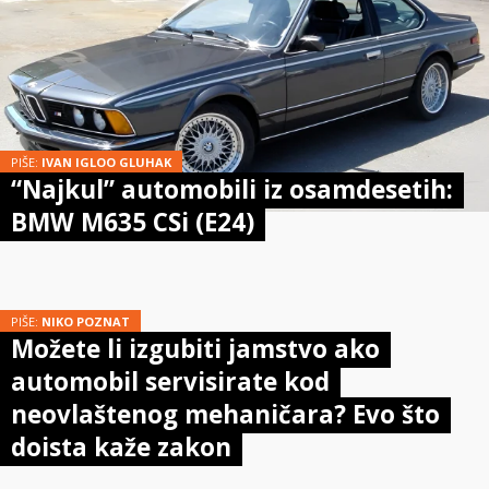
PIŠE:
IVAN IGLOO GLUHAK
“Najkul” automobili iz osamdesetih:
BMW M635 CSi (E24)
PIŠE:
NIKO POZNAT
Možete li izgubiti jamstvo ako
automobil servisirate kod
neovlaštenog mehaničara? Evo što
doista kaže zakon