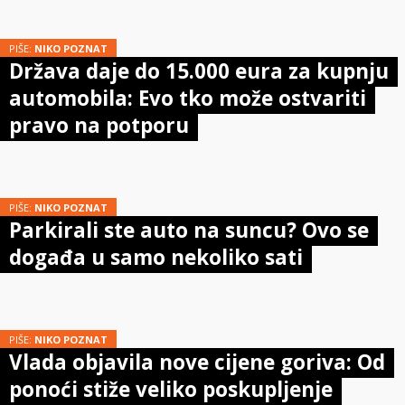
PIŠE:
NIKO POZNAT
Država daje do 15.000 eura za kupnju
automobila: Evo tko može ostvariti
pravo na potporu
PIŠE:
NIKO POZNAT
Parkirali ste auto na suncu? Ovo se
događa u samo nekoliko sati
PIŠE:
NIKO POZNAT
Vlada objavila nove cijene goriva: Od
ponoći stiže veliko poskupljenje