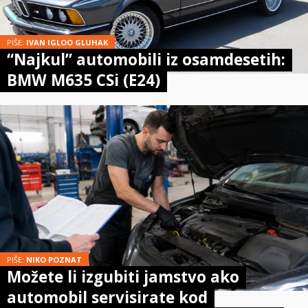
PIŠE:
IVAN IGLOO GLUHAK
“Najkul” automobili iz osamdesetih:
BMW M635 CSi (E24)
PIŠE:
NIKO POZNAT
Možete li izgubiti jamstvo ako
automobil servisirate kod