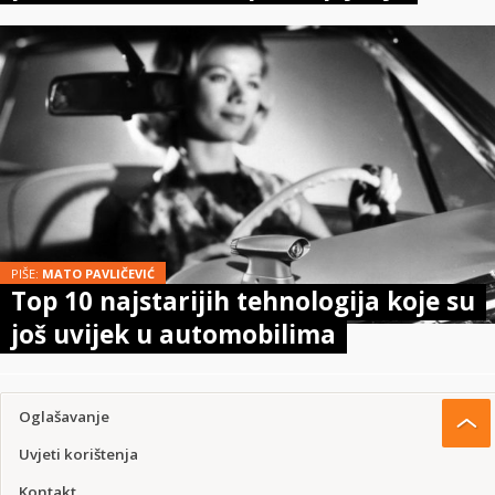
PIŠE:
MATO PAVLIČEVIĆ
Top 10 najstarijih tehnologija koje su
još uvijek u automobilima
Oglašavanje
Uvjeti korištenja
Kontakt