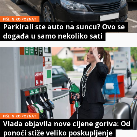
PIŠE:
NIKO POZNAT
Parkirali ste auto na suncu? Ovo se
događa u samo nekoliko sati
PIŠE:
NIKO POZNAT
Vlada objavila nove cijene goriva: Od
ponoći stiže veliko poskupljenje