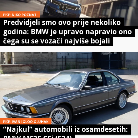
PIŠE:
NIKO POZNAT
Predvidjeli smo ovo prije nekoliko
godina: BMW je upravo napravio ono
čega su se vozači najviše bojali
PIŠE:
IVAN IGLOO GLUHAK
“Najkul” automobili iz osamdesetih: