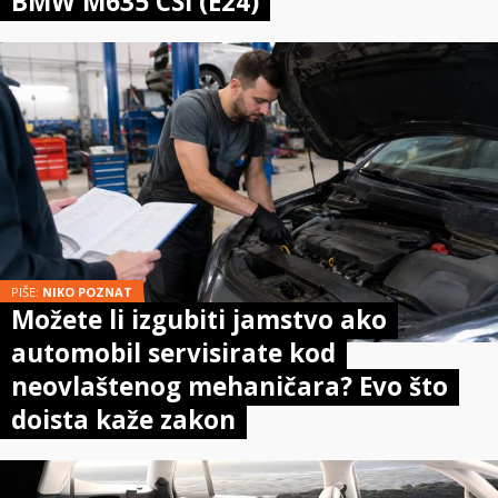
BMW M635 CSi (E24)
PIŠE:
NIKO POZNAT
Možete li izgubiti jamstvo ako
automobil servisirate kod
neovlaštenog mehaničara? Evo što
doista kaže zakon