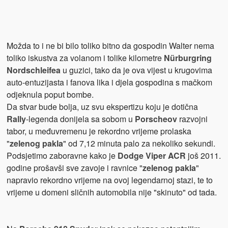
Možda to i ne bi bilo toliko bitno da gospodin Walter nema
toliko iskustva za volanom i tolike kilometre
Nürburgring
Nordschleifea
u guzici, tako da je ova vijest u krugovima
auto-entuzijasta i fanova lika i djela gospodina s mačkom
odjeknula poput bombe.
Da stvar bude bolja, uz svu ekspertizu koju je dotična
Rally
-legenda donijela sa sobom u
Porscheov
razvojni
tabor, u međuvremenu je rekordno vrijeme prolaska
"
zelenog pakla
" od 7,12 minuta palo za nekoliko sekundi.
Podsjetimo zaboravne kako je
Dodge Viper ACR
još 2011.
godine prošavši sve zavoje i ravnice "
zelenog pakla
"
napravio rekordno vrijeme na ovoj legendarnoj stazi, te to
vrijeme u domeni sličnih automobila nije "skinuto" od tada.