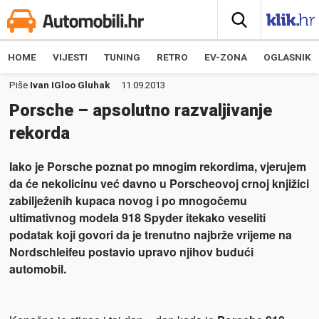
HOME
VIJESTI
TUNING
RETRO
EV-ZONA
OGLASNIK
Piše
Ivan IGloo Gluhak
11.09.2013
Porsche – apsolutno razvaljivanje
rekorda
Iako je Porsche poznat po mnogim rekordima, vjerujem
da će nekolicinu već davno u Porscheovoj crnoj knjižici
zabilježenih kupaca novog i po mnogočemu
ultimativnog modela 918 Spyder itekako veseliti
podatak koji govori da je trenutno najbrže vrijeme na
Nordschleifeu postavio upravo njihov budući
automobil.