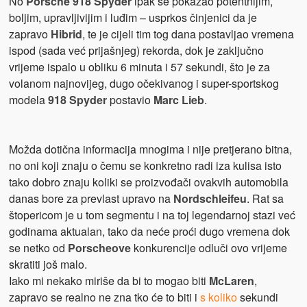
No
Porsche 918 Spyder
ipak se pokazao potentnijim,
boljim, upravljivijim i luđim – usprkos činjenici da je
zapravo
Hibrid
, te je cijeli tim tog dana postavljao vremena
ispod (sada već prijašnjeg) rekorda, dok je zaključno
vrijeme ispalo u obliku 6 minuta i 57 sekundi, što je za
volanom najnovijeg, dugo očekivanog i super-sportskog
modela
918 Spyder
postavio
Marc Lieb
.
Možda dotična informacija mnogima i nije pretjerano bitna,
no oni koji znaju o čemu se konkretno radi iza kulisa isto
tako dobro znaju koliki se proizvođači ovakvih automobila
danas bore za prevlast upravo na
Nordschleifeu
. Rat sa
štopericom je u tom segmentu i na toj legendarnoj stazi već
godinama aktualan, tako da neće proći dugo vremena dok
se netko od
Porscheove
konkurencije odluči ovo vrijeme
skratiti još malo.
Iako mi nekako miriše da bi to mogao biti
McLaren
,
zapravo se realno ne zna tko će to biti i
s koliko
sekundi