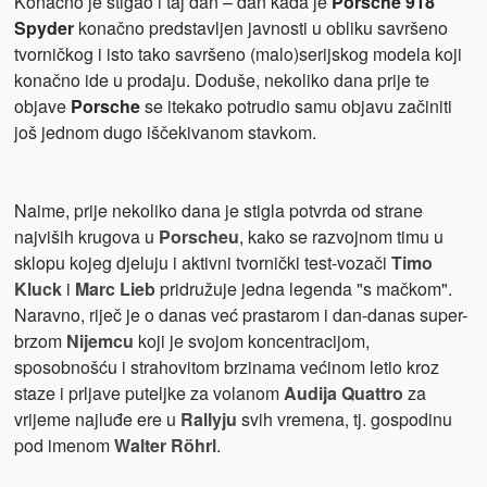
Konačno je stigao i taj dan – dan kada je
Porsche 918
Spyder
konačno predstavljen javnosti u obliku savršeno
tvorničkog i isto tako savršeno (malo)serijskog modela koji
konačno ide u prodaju. Doduše, nekoliko dana prije te
objave
Porsche
se itekako potrudio samu objavu začiniti
još jednom dugo iščekivanom stavkom.
Naime, prije nekoliko dana je stigla potvrda od strane
najviših krugova u
Porscheu
, kako se razvojnom timu u
sklopu kojeg djeluju i aktivni tvornički test-vozači
Timo
Kluck
i
Marc Lieb
pridružuje jedna legenda "s mačkom".
Naravno, riječ je o danas već prastarom i dan-danas super-
brzom
Nijemcu
koji je svojom koncentracijom,
sposobnošću i strahovitom brzinama većinom letio kroz
staze i prljave puteljke za volanom
Audija Quattro
za
vrijeme najluđe ere u
Rallyju
svih vremena, tj. gospodinu
pod imenom
Walter Röhrl
.