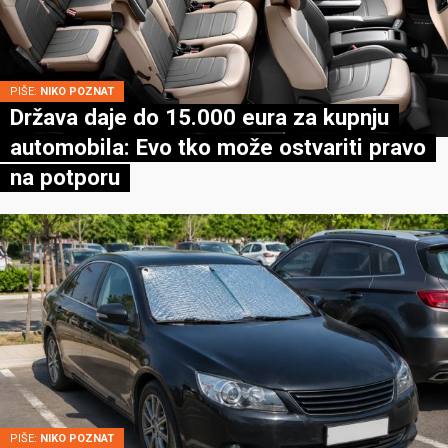
PIŠE:
NIKO POZNAT
Država daje do 15.000 eura za kupnju
automobila: Evo tko može ostvariti pravo
na potporu
PIŠE:
NIKO POZNAT