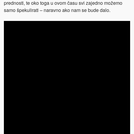
prednosti, te oko toga u ovom času svi zajedno možemo
samo špekulirati – naravno ako nam se bude dalo.