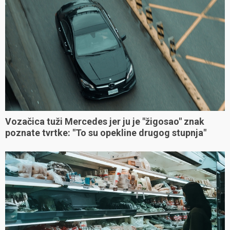
Vozačica tuži Mercedes jer ju je "žigosao" znak
poznate tvrtke: "To su opekline drugog stupnja"