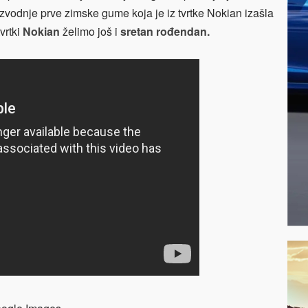
vodnje prve zimske gume koja je iz tvrtke Nokian izašla
vrtki
Nokian
želimo još i
sretan rođendan.