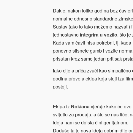
Dakle, nakon toliko godina bez čavleric
normalne odnosno standardne zimsk
Sustav (ako to tako možemo nazvati) f
jednostavno
integrira u vozilo
, što j
Kada vam čavli nisu potrebni, tj. kada
ponovno stisnete gumb i vozite normaln
prisutan kroz samo jedan pritisak prsta
Iako cijela priča zvuči kao simpatično o
godina provela ekipa koja stoji iza film
postoji.
Ekipa iz
Nokiana
vjeruje kako će ovo 
svijetlo za prodaju, a što se nas tiče, 
ideja nam se doista čini genijalnom.
Doduše ta je nova ideja dobrim dijelom