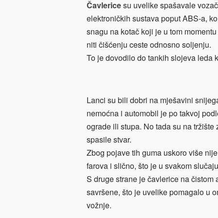
Čavlerice
su uvelike spašavale vozač
elektroničkih sustava poput ABS-a, ko
snagu na kotač koji je u tom momentu t
niti čišćenju ceste odnosno soljenju.
To je dovodilo do tankih slojeva leda 
Lanci su bili dobri na mješavini snijeg
nemoćna i automobil je po takvoj podl
ograde ili stupa. No tada su na tržiš
spasile stvar.
Zbog pojave tih guma uskoro više nije b
farova i slično, što je u svakom sluča
S druge strane je čavlerice na čistom a
savršene, što je uvelike pomagalo u on
vožnje.