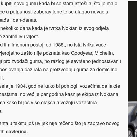
 kupiti novu gumu kada bi se stara istrošila, što je malo
ce u potpunosti zaboravljene te se ulagao novac u
gađa i dan-danas.
ekoliko dana kada je tvrtka Nokian iz svog odjela
 zanimljivu vijest.
od tim imenom postoji od 1988., no ista tvrtka vuče
 vjerojatno zašto nije poznata kao Goodyear, Michelin,
i proizvođači guma, no razlog je savršeno jednostavan i
og poslovanja bazirala na proizvodnju guma za domicilno
li.
vela je 1934. godine kako bi pomogli vozačima da lakše
cestama, no već je par godina kasnije ekipa iz Nokiana
ima kako bi još više olakšala vožnju vozačima.
a.
nta u tekstu još uvijek nije rečeno što je zapravo novog
tih
čavlerica.