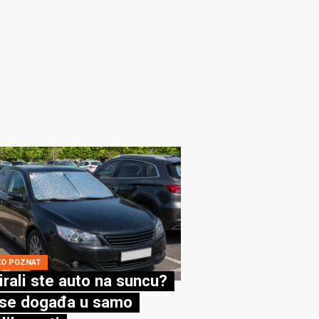
KO POZNAT
irali ste auto na suncu?
se događa u samo