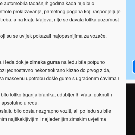
e automobila tadašnjih godina kada nije bilo
ntrole proklizavanja, pametnog pogona koji raspodjeljuje
reba, a na kraju krajeva, nije se davala tolika pozornost
koji su se uvijek pokazali najopasnijima za vozače.
a i leda dok je
zimska guma
na ledu bila potpuno
ozi jednostavno nekontrolirano klizao do prvog zida,
te za masovnu upotrebu došle gume s ugrađenim čavlima i
ilo toliko trganja branika, udubljenih vrata, puknutih
ju apsolutno u redu.
sfaltu bilo dosta nezgrapno voziti, ali po ledu su bile
im najškakljivijim i najledenijim zimskim uvjetima