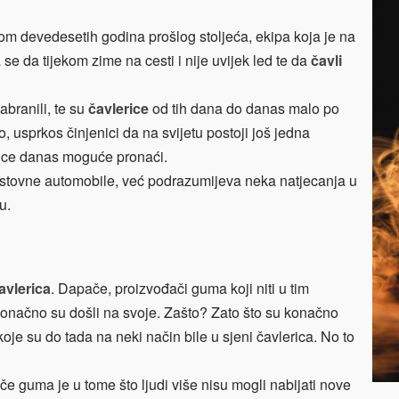
 devedesetih godina prošlog stoljeća, ekipa koja je na
 se da tijekom zime na cesti i nije uvijek led te da
čavli
branili, te su
čavlerice
od tih dana do danas malo po
, usprkos činjenici da na svijetu postoji još jedna
erice danas moguće pronaći.
stovne automobile, već podrazumijeva neka natjecanja u
u.
avlerica
. Dapače, proizvođači guma koji niti u tim
konačno su došli na svoje. Zašto? Zato što su konačno
oje su do tada na neki način bile u sjeni čavlerica. No to
če guma je u tome što ljudi više nisu mogli nabijati nove