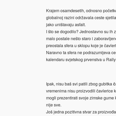
Krajem osamdesetih, odnosno početkom
globalnoj razini održavala ceste sjetila
jako uništavaju asfalt.
I što se dogodilo? Jednostavno su ih za
malo postale nešto staro i zaboravljeno
preostala sfera u sklopu koje je čavl
Naravno ta sfera ne podrazumijeva ce
kalendaru svjetskog prvenstva u Rally
Ipak, nisu baš svi patili zbog gubitka
č
vremenima nisu proizvodili čavlerice 
mogli prezentirati svoje zimske gume k
nije sve.
Još jedna pozitivna stvar za proizvođa