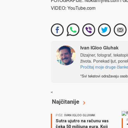
FOTOGRAFIJE: NokianTyres.com i Go
VIDEO: YouTube.com
Ivan IGloo Gluhak
Dizajner, fotograf, tekstop
života. Ponekad ljut, ponek
Pročitaj moje druge člank
*Svi tekstovi odražavaju osob
<
Najčitanije
PIŠE:
IVAN IGLOO GLUHAK
Sutra ujutro na računu vas
čeka 50 milijuna eura. Koji