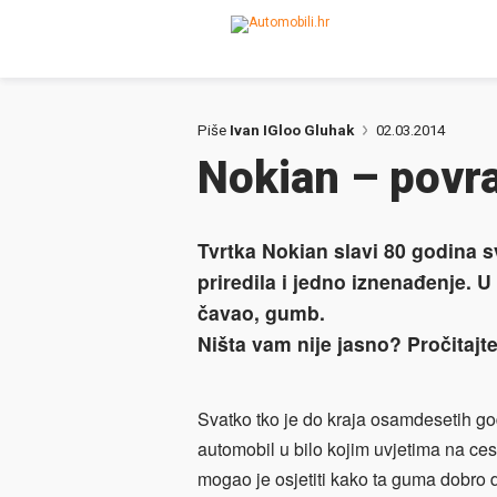
Piše
Ivan IGloo Gluhak
02.03.2014
Nokian – povra
Tvrtka Nokian slavi 80 godina 
priredila i jedno iznenađenje. 
čavao, gumb.
Ništa vam nije jasno? Pročitajt
Svatko tko je do kraja osamdesetih godi
automobil u bilo kojim uvjetima na
ces
mogao je osjetiti kako ta guma dobro drž