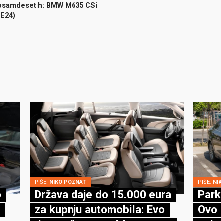
osamdesetih: BMW M635 CSi
(E24)
PIŠE:
NIKO POZNAT
PIŠE:
NI
o
Država daje do 15.000 eura
Park
za kupnju automobila: Evo
Ovo 