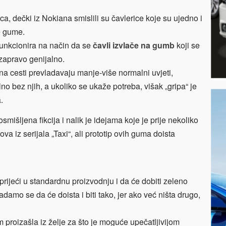
a, dečki iz Nokiana smislili su čavlerice koje su ujedno i
e gume.
unkcionira na način da se
čavli izvlače na gumb
koji se
e zapravo genijalno.
 na cesti prevladavaju manje-više normalni uvjeti,
o bez njih, a ukoliko se ukaže potreba, višak „gripa“ je
.
smišljena fikcija i nalik je idejama koje je prije nekoliko
ova iz serijala „Taxi“, ali prototip ovih guma doista
prijeći u standardnu proizvodnju i da će dobiti zeleno
nadamo se da će doista i biti tako, jer ako već ništa drugo,
 proizašla iz želje za što je moguće upečatljivijom