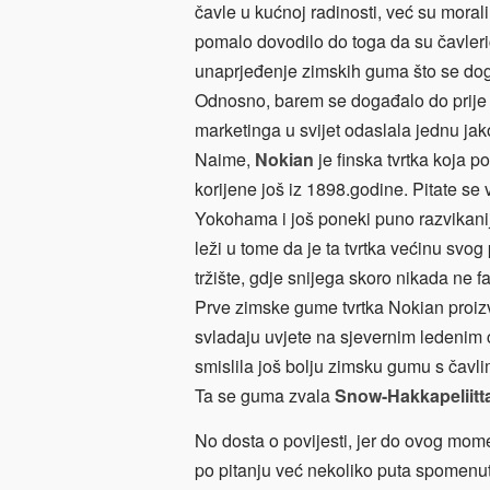
čavle u kućnoj radinosti, već su morali
pomalo dovodilo do toga da su čavleri
unaprjeđenje zimskih guma što se do
Odnosno, barem se događalo do prije n
marketinga u svijet odaslala jednu jako
Naime,
Nokian
je finska tvrtka koja p
korijene još iz 1898.godine. Pitate se
Yokohama i još poneki puno razvikanij
leži u tome da je ta tvrtka većinu sv
tržište, gdje snijega skoro nikada ne fa
Prve zimske gume tvrtka Nokian proiz
svladaju uvjete na sjevernim ledenim 
smislila još bolju zimsku gumu s čavl
Ta se guma zvala
Snow-Hakkapeliitt
No dosta o povijesti, jer do ovog mome
po pitanju već nekoliko puta spomenu