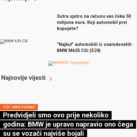
Sutra ujutro na računu vas čeka 50
milijuna eura. Koji automobil prvi
kupujete?
“Najkul” automobili iz osamdesetih:
BMW M635 CSi (E24)
Najnovije vijesti
PIŠE:
NIKO POZNAT
Predvidjeli smo ovo prije nekoliko
godina: BMW je upravo napravio ono čega
su se vozači najviše bojali