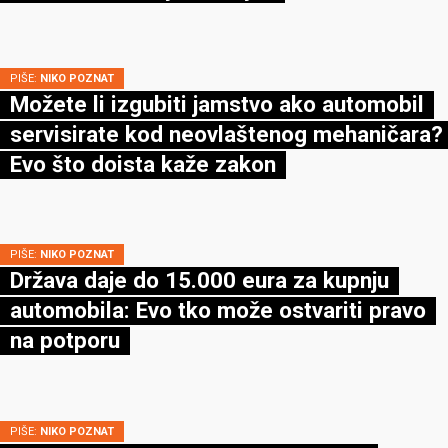
PIŠE:
NIKO POZNAT
Možete li izgubiti jamstvo ako automobil
servisirate kod neovlaštenog mehaničara?
Evo što doista kaže zakon
PIŠE:
NIKO POZNAT
Država daje do 15.000 eura za kupnju
automobila: Evo tko može ostvariti pravo
na potporu
PIŠE:
NIKO POZNAT