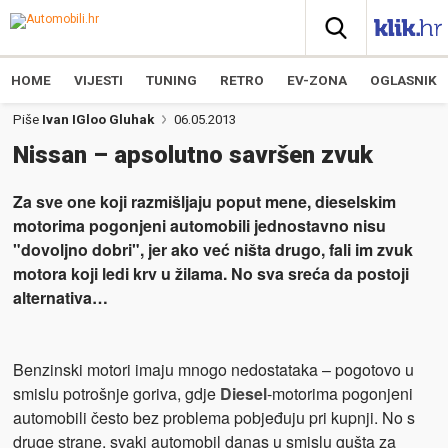
HOME
VIJESTI
TUNING
RETRO
EV-ZONA
OGLASNIK
Piše
Ivan IGloo Gluhak
06.05.2013
Nissan – apsolutno savršen zvuk
Za sve one koji razmišljaju poput mene, dieselskim
motorima pogonjeni automobili jednostavno nisu
"dovoljno dobri", jer ako već ništa drugo, fali im zvuk
motora koji ledi krv u žilama. No sva sreća da postoji
alternativa…
Benzinski motori imaju mnogo nedostataka – pogotovo u
smislu potrošnje goriva, gdje
Diesel
-motorima pogonjeni
automobili često bez problema pobjeđuju pri kupnji. No s
druge strane, svaki automobil danas u smislu gušta za