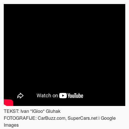
TEKST: Ivan "IGloo" Gluhak
FOTOGRAFIJE: CarBuzz.com, SuperCars.net i Google
Images