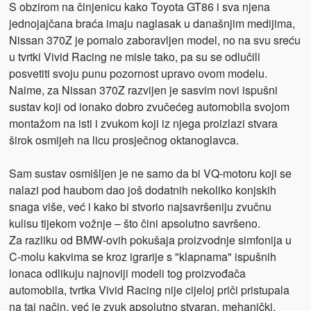
S obzirom na činjenicu kako Toyota GT86 i sva njena
jednojajčana braća imaju naglasak u današnjim medijima,
Nissan 370Z je pomalo zaboravljen model, no na svu sreću
u tvrtki Vivid Racing ne misle tako, pa su se odlučili
posvetiti svoju punu pozornost upravo ovom modelu.
Naime, za Nissan 370Z razvijen je sasvim novi ispušni
sustav koji od ionako dobro zvučećeg automobila svojom
montažom na isti i zvukom koji iz njega proizlazi stvara
širok osmijeh na licu prosječnog oktanoglavca.
Sam sustav osmišljen je ne samo da bi VQ-motoru koji se
nalazi pod haubom dao još dodatnih nekoliko konjskih
snaga više, već i kako bi stvorio najsavršeniju zvučnu
kulisu tijekom vožnje – što čini apsolutno savršeno.
Za razliku od BMW-ovih pokušaja proizvodnje simfonija u
C-molu kakvima se kroz igrarije s "klapnama" ispušnih
lonaca odlikuju najnoviji modeli tog proizvođača
automobila, tvrtka Vivid Racing nije cijeloj priči pristupala
na taj način, već je zvuk apsolutno stvaran, mehanički,