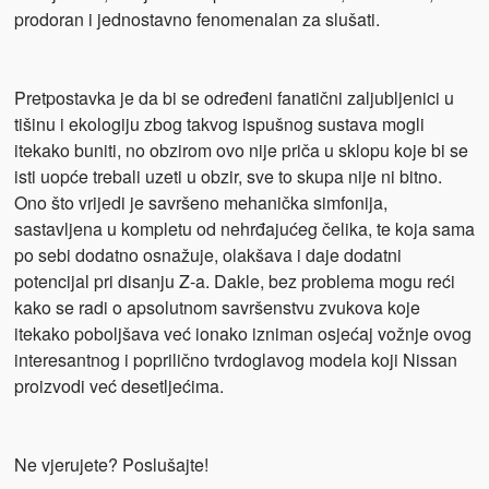
prodoran i jednostavno fenomenalan za slušati.
Pretpostavka je da bi se određeni fanatični zaljubljenici u
tišinu i ekologiju zbog takvog ispušnog sustava mogli
itekako buniti, no obzirom ovo nije priča u sklopu koje bi se
isti uopće trebali uzeti u obzir, sve to skupa nije ni bitno.
Ono što vrijedi je savršeno mehanička simfonija,
sastavljena u kompletu od nehrđajućeg čelika, te koja sama
po sebi dodatno osnažuje, olakšava i daje dodatni
potencijal pri disanju Z-a. Dakle, bez problema mogu reći
kako se radi o apsolutnom savršenstvu zvukova koje
itekako poboljšava već ionako izniman osjećaj vožnje ovog
interesantnog i poprilično tvrdoglavog modela koji Nissan
proizvodi već desetljećima.
Ne vjerujete? Poslušajte!