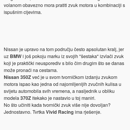
volanom obavezno mora pratiti zvuk motora u kombinaciji s
ispušnim cijevima.
Nissan je upravo na tom području često apsolutan kralj, jer
uz
BMW
i još pokoju marku iz svojih "šestaka" izvlači zvuk
koji je praktički neusporediv s bilo čim drugim što se danas
može pronaći na cestama.
Nissan 350Z
već je u svom tvorničkom izdanju zvukom
motora ispao kao jedna od najomiljenijih zvučnih kulisa u
svijetu automobila svih vremena, a nasljednik u obliku
modela
370Z
itekako je nastavio u toj maniri.
No što učiniti kada tvornički zvuk više nije dovoljan?
Jednostavno. Tvrtka
Vivid Racing
ima rješenje.