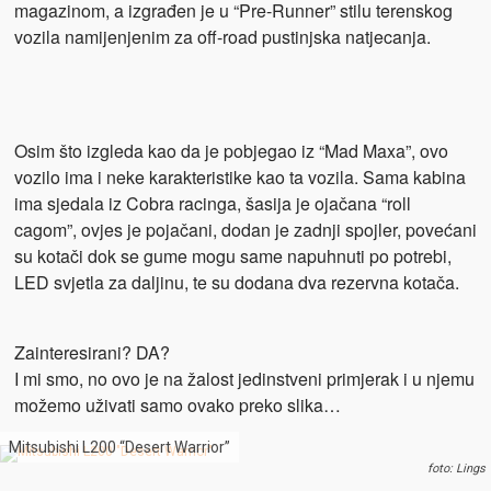
magazinom, a izgrađen je u “Pre-Runner” stilu terenskog
vozila namijenjenim za off-road pustinjska natjecanja.
Osim što izgleda kao da je pobjegao iz “Mad Maxa”, ovo
vozilo ima i neke karakteristike kao ta vozila. Sama kabina
ima sjedala iz Cobra racinga, šasija je ojačana “roll
cagom”, ovjes je pojačani, dodan je zadnji spojler, povećani
su kotači dok se gume mogu same napuhnuti po potrebi,
LED svjetla za daljinu, te su dodana dva rezervna kotača.
Zainteresirani? DA?
I mi smo, no ovo je na žalost jedinstveni primjerak i u njemu
možemo uživati samo ovako preko slika…
Mitsubishi L200 “Desert Warrior”
foto: Lings