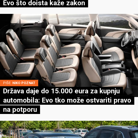
Evo što doista kaže zakon
PIŠE:
NIKO POZNAT
Država daje do 15.000 eura za kupnju
automobila: Evo tko može ostvariti pravo
na potporu