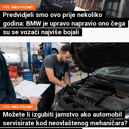
PIŠE:
NIKO POZNAT
Predvidjeli smo ovo prije nekoliko
godina: BMW je upravo napravio ono čega
su se vozači najviše bojali
PIŠE:
NIKO POZNAT
Možete li izgubiti jamstvo ako automobil
servisirate kod neovlaštenog mehaničara?