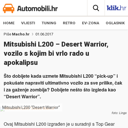
HOME
VIJESTI
TUNING
RETRO
EV-ZONA
OGLASNIK
Piše
Macho.hr
01.06.2017
Mitsubishi L200 – Desert Warrior,
vozilo s kojim bi vrlo rado u
apokalipsu
Što dobijete kada uzmete Mitsubishi L200 “pick-up” i
pokušate napraviti ultimativno vozilo za sve prilike, čak
i za gaženje zombija? Dobijete nešto što izgleda kao
“Desert Warrior”.
Mitsubishi L200 “Desert Warrior”
foto: Lings
Ovaj Mitsubishi L200 izgrađen je u suradnji s Top Gear