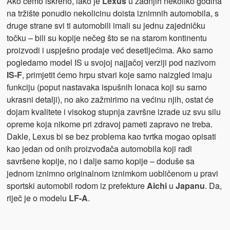
Ako ćemo iskreno, iako je
Lexus
u zadnjih nekoliko godina
na tržište ponudio nekolicinu doista iznimnih automobila, s
druge strane svi ti automobili imali su jednu zajedničku
točku – bili su kopije nečeg što se na starom kontinentu
proizvodi i uspješno prodaje već desetljećima. Ako samo
pogledamo model IS u svojoj najjačoj verziji pod nazivom
IS-F
, primjetit ćemo hrpu stvari koje samo naizgled imaju
funkciju (poput nastavaka ispušnih lonaca koji su samo
ukrasni detalji), no ako zažmirimo na većinu njih, ostat će
dojam kvalitete i visokog stupnja završne izrade uz svu silu
opreme koja nikome pri zdravoj pameti zapravo ne treba.
Dakle, Lexus bi se bez problema kao tvrtka mogao opisati
kao jedan od onih proizvođača automobila koji radi
savršene kopije, no i dalje samo kopije – doduše sa
jednom iznimno originalnom iznimkom uobličenom u pravi
sportski automobil rodom iz prefekture
Aichi
u
Japanu
. Da,
riječ je o modelu
LF-A
.