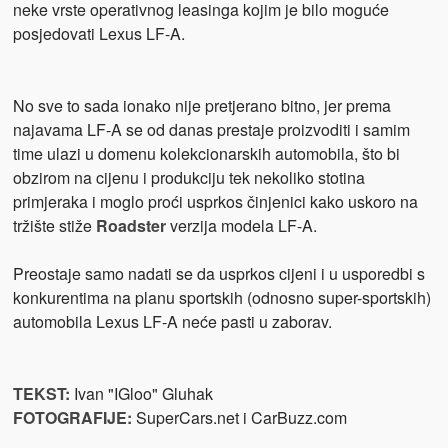
neke vrste operativnog leasinga kojim je bilo moguće
posjedovati Lexus LF-A.
No sve to sada ionako nije pretjerano bitno, jer prema
najavama LF-A se od danas prestaje proizvoditi i samim
time ulazi u domenu kolekcionarskih automobila, što bi
obzirom na cijenu i produkciju tek nekoliko stotina
primjeraka i moglo proći usprkos činjenici kako uskoro na
tržište stiže
Roadster
verzija modela LF-A.
Preostaje samo nadati se da usprkos cijeni i u usporedbi s
konkurentima na planu sportskih (odnosno super-sportskih)
automobila Lexus LF-A neće pasti u zaborav.
TEKST:
Ivan "IGloo" Gluhak
FOTOGRAFIJE
:
SuperCars.net i CarBuzz.com