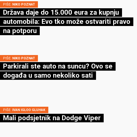
PIŠE:
NIKO POZNAT
Država daje do 15.000 eura za kupnju
automobila: Evo tko može ostvariti pravo
na potporu
PIŠE:
NIKO POZNAT
Parkirali ste auto na suncu? Ovo se
događa u samo nekoliko sati
PIŠE:
IVAN IGLOO GLUHAK
Mali podsjetnik na Dodge Viper