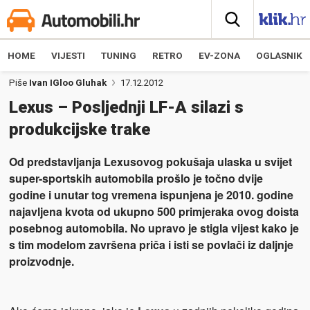
HOME
VIJESTI
TUNING
RETRO
EV-ZONA
OGLASNIK
Piše
Ivan IGloo Gluhak
17.12.2012
Lexus – Posljednji LF-A silazi s
produkcijske trake
Od predstavljanja Lexusovog pokušaja ulaska u svijet
super-sportskih automobila prošlo je točno dvije
godine i unutar tog vremena ispunjena je 2010. godine
najavljena kvota od ukupno 500 primjeraka ovog doista
posebnog automobila. No upravo je stigla vijest kako je
s tim modelom završena priča i isti se povlači iz daljnje
proizvodnje.