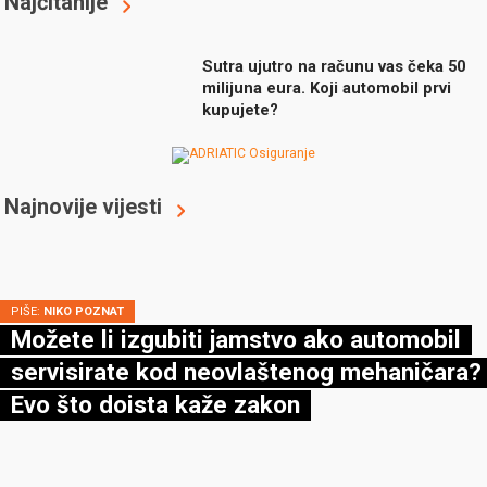
Najčitanije
Sutra ujutro na računu vas čeka 50
milijuna eura. Koji automobil prvi
kupujete?
Najnovije vijesti
PIŠE:
NIKO POZNAT
Možete li izgubiti jamstvo ako automobil
servisirate kod neovlaštenog mehaničara?
Evo što doista kaže zakon