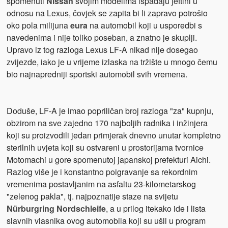
spomenuti
Nissan
svojim modelima ispadaju jeftini u
odnosu na Lexus, čovjek se zapita bi li zapravo potrošio
oko pola milijuna
e
ura
na automobil koji u usporedbi s
navedenima i nije toliko poseban, a znatno je skuplji.
Upravo iz tog razloga Lexus LF-A nikad nije dosegao
zvijezde, iako je u vrijeme izlaska na tržište u mnogo čemu
bio najnapredniji sportski automobil svih vremena.
Doduše, LF-A je imao popriličan broj razloga "za" kupnju,
obzirom na sve zajedno 170 najboljih radnika i inžinjera
koji su proizvodili jedan primjerak dnevno unutar kompletno
sterilnih uvjeta koji su ostvareni u prostorijama tvornice
Motomachi u gore spomenutoj japanskoj prefekturi Aichi.
Razlog više je i konstantno poigravanje sa rekordnim
vremenima postavljanim na asfaltu 23-kilometarskog
"zelenog pakla", tj. najpoznatije staze na svijetu
Nürburgring Nordschleife
, a u prilog itekako ide i lista
slavnih vlasnika ovog automobila koji su ušli u program