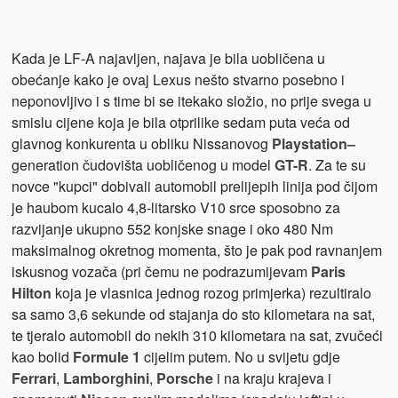
Kada je LF-A najavljen, najava je bila uobličena u
obećanje kako je ovaj Lexus nešto stvarno posebno i
neponovljivo i s time bi se itekako složio, no prije svega u
smislu cijene koja je bila otprilike sedam puta veća od
glavnog konkurenta u obliku Nissanovog
Playstation
–
generation čudovišta uobličenog u model
GT-R
. Za te su
novce "kupci" dobivali automobil prelijepih linija pod čijom
je haubom kucalo 4,8-litarsko V10 srce sposobno za
razvijanje ukupno 552 konjske snage i oko 480 Nm
maksimalnog okretnog momenta, što je pak pod ravnanjem
iskusnog vozača (pri čemu ne podrazumijevam
Paris
Hilton
koja je vlasnica jednog rozog primjerka) rezultiralo
sa samo 3,6 sekunde od stajanja do sto kilometara na sat,
te tjeralo automobil do nekih 310 kilometara na sat, zvučeći
kao bolid
Formule 1
cijelim putem. No u svijetu gdje
Ferrari
,
Lamborghini
,
Porsche
i na kraju krajeva i