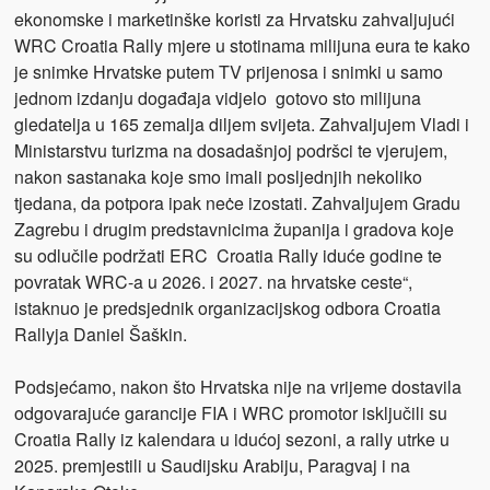
ekonomske i marketinške koristi za Hrvatsku zahvaljujući
WRC Croatia Rally mjere u stotinama milijuna eura te kako
je snimke Hrvatske putem TV prijenosa i snimki u samo
jednom izdanju događaja vidjelo gotovo sto milijuna
gledatelja u 165 zemalja diljem svijeta. Zahvaljujem Vladi i
Ministarstvu turizma na dosadašnjoj podršci te vjerujem,
nakon sastanaka koje smo imali posljednjih nekoliko
tjedana, da potpora ipak neċe izostati. Zahvaljujem Gradu
Zagrebu i drugim predstavnicima županija i gradova koje
su odlučile podržati ERC Croatia Rally iduće godine te
povratak WRC-a u 2026. i 2027. na hrvatske ceste“,
istaknuo je predsjednik organizacijskog odbora Croatia
Rallyja Daniel Šaškin.
Podsjećamo, nakon što Hrvatska nije na vrijeme dostavila
odgovarajuće garancije FIA i WRC promotor isključili su
Croatia Rally iz kalendara u idućoj sezoni, a rally utrke u
2025. premjestili u Saudijsku Arabiju, Paragvaj i na