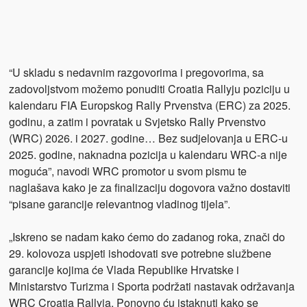
“U skladu s nedavnim razgovorima i pregovorima, sa
zadovoljstvom možemo ponuditi Croatia Rallyju poziciju u
kalendaru FIA Europskog Rally Prvenstva (ERC) za 2025.
godinu, a zatim i povratak u Svjetsko Rally Prvenstvo
(WRC) 2026. i 2027. godine… Bez sudjelovanja u ERC-u
2025. godine, naknadna pozicija u kalendaru WRC-a nije
moguća”, navodi WRC promotor u svom pismu te
naglašava kako je za finalizaciju dogovora važno dostaviti
“pisane garancije relevantnog vladinog tijela”.
„Iskreno se nadam kako ćemo do zadanog roka, znači do
29. kolovoza uspjeti ishodovati sve potrebne službene
garancije kojima će Vlada Republike Hrvatske i
Ministarstvo Turizma i Sporta podržati nastavak održavanja
WRC Croatia Rallyja. Ponovno ću istaknuti kako se