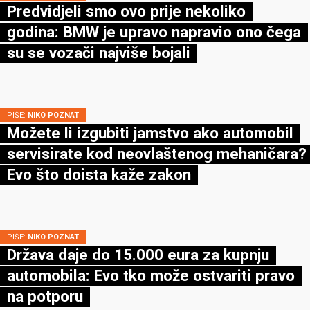
Predvidjeli smo ovo prije nekoliko
godina: BMW je upravo napravio ono čega
su se vozači najviše bojali
PIŠE:
NIKO POZNAT
Možete li izgubiti jamstvo ako automobil
servisirate kod neovlaštenog mehaničara?
Evo što doista kaže zakon
PIŠE:
NIKO POZNAT
Država daje do 15.000 eura za kupnju
automobila: Evo tko može ostvariti pravo
na potporu