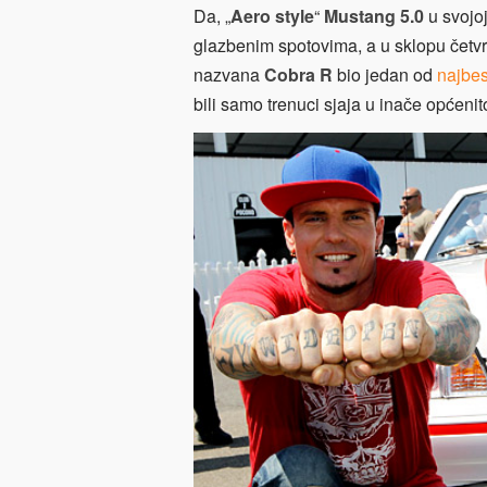
Da, „
Aero style
“
Mustang 5.0
u svojoj
glazbenim spotovima, a u sklopu četvr
nazvana
Cobra R
bio jedan od
najbe
bili samo trenuci sjaja u inače općenit