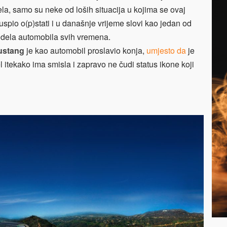
a, samo su neke od loših situacija u kojima se ovaj
uspio o(p)stati i u današnje vrijeme slovi kao jedan od
modela automobila svih vremena.
ustang
je kao automobil proslavio konja,
umjesto da
je
l itekako ima smisla i zapravo ne čudi status ikone koji