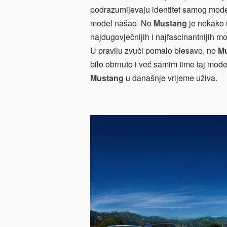
podrazumijevaju identitet samog model
model našao. No
Mustang
je nekako 
najdugovječnijih i najfascinantnijih 
U pravilu zvuči pomalo blesavo, no
M
bilo obrnuto i već samim time taj mode
Mustang
u današnje vrijeme uživa.