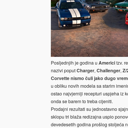
Posljednjih je godina u
Americi
tzv. 
nazivi poput
Charger
,
Challenger
,
Z/
Corvette nismo čuli jako dugo vre
u obliku novih modela sa starim imen
ostao najvjerniji recepturi uspjeha iz
onda se barem to treba cijeniti.
Prodajni rezultati su jednostavno sjajn
sklopu tri blaža redizajna uspio ponovo
devedesetih godina prošlog stoljeća n