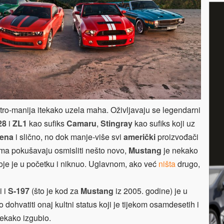
retro-manija itekako uzela maha. Oživljavaju se legendarni
28
i
ZL1
kao sufiks
Camaru
,
Stingray
kao sufiks koji uz
mena
i slično, no dok manje-više svi
američki
proizvođači
ima pokušavaju osmisliti nešto novo,
Mustang
je nekako
 koje je u početku i niknuo. Uglavnom, ako već
ništa
drugo,
i i
S-197
(što je kod za
Mustang
iz 2005. godine) je u
 dohvatiti onaj kultni status koji je tijekom osamdesetih i
ekako izgubio.