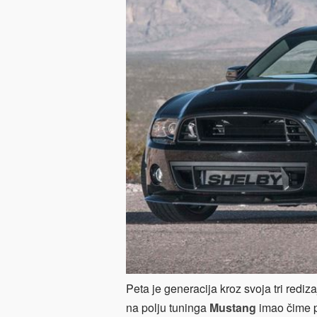
Peta je generacija kroz svoja tri rediz
na polju tuninga
Mustang
imao čime po