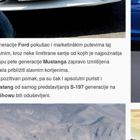
neracije
Ford
pokušao i marketinškim putevima taj
rnim, kroz neke limitirane serije od kojih je najpoznatija
klopu pete generacije
Mustanga
zapravo izmišljena
la približiti slavnim korijenima.
pozitivan pomak, pa su čak i apsolutni puristi i
stang
od samog predstavljanja
S-197
generacije na
 Showu
bili oduševljeni.