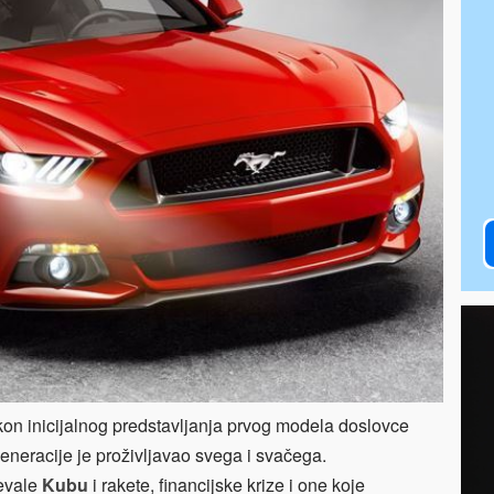
kon inicijalnog predstavljanja prvog modela doslovce
neracije je proživljavao svega i svačega.
jevale
Kubu
i rakete, financijske krize i one koje