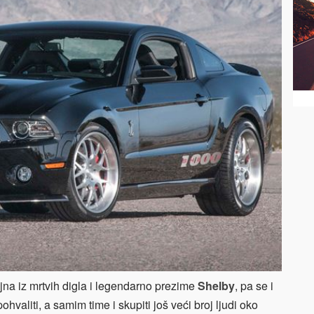
ajna iz mrtvih digla i legendarno prezime
Shelby
, pa se i
hvaliti, a samim time i skupiti još veći broj ljudi oko