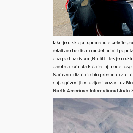
Iako je u sklopu spomenute četvrte ge
relativno bezličan model učiniti popula
ona pod nazivom „
Bullitt
“, tek je u s
čarobna formula koja je taj model uspje
Naravno, dizajn je bio presudan za taj 
najzagriženiji entuzijasti vezani uz
Mu
North American International Auto