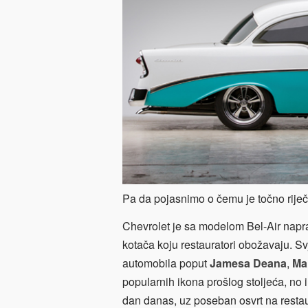
Pa da pojasnimo o čemu je točno rij
Chevrolet je sa modelom Bel-Air naprav
kotača koju restauratori obožavaju. Sv
automobila poput
Jamesa Deana
,
Mar
popularnih ikona prošlog stoljeća, no i 
dan danas, uz poseban osvrt na restau