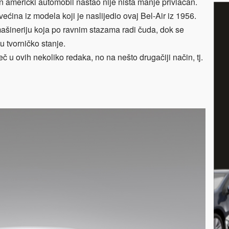
an američki automobil nastao nije ništa manje privlačan.
većina iz modela koji je naslijedio ovaj Bel-Air iz 1956.
mašineriju koja po ravnim stazama radi čuda, dok se
 u tvorničko stanje.
iječ u ovih nekoliko redaka, no na nešto drugačiji način, tj.