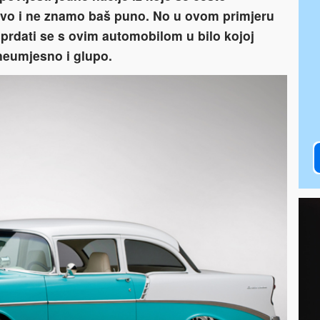
avo i ne znamo baš puno. No u ovom primjeru
 sprdati se s ovim automobilom u bilo kojoj
 neumjesno i glupo.