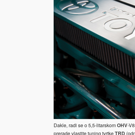
Dakle, radi se o 5,5-litarskom
OHV
-V8
prerade vlastite tuning tvrtke
TRD
(od