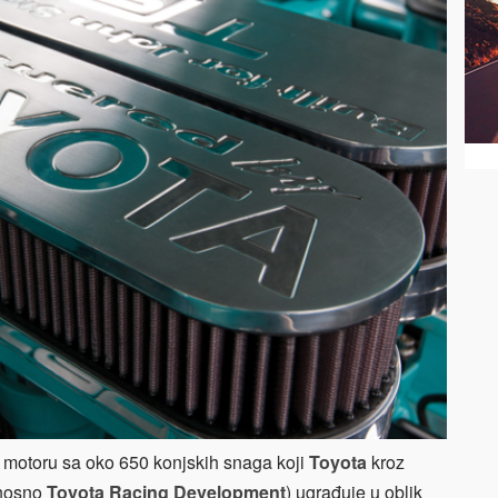
 motoru sa oko 650 konjskih snaga koji
Toyota
kroz
nosno
Toyota Racing Development
) ugrađuje u oblik