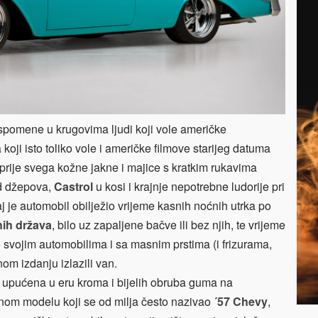
spomene u krugovima ljudi koji vole američke
koji isto toliko vole i američke filmove starijeg datuma
o prije svega kožne jakne i majice s kratkim rukavima
d džepova,
Castrol
u kosi i krajnje nepotrebne ludorije pri
j je automobil obilježio vrijeme kasnih noćnih utrka po
nih država
, bilo uz zapaljene bačve ili bez njih, te vrijeme
po svojim automobilima i sa masnim prstima (i frizurama,
om izdanju izlazili van.
 upućena u eru kroma i bijelih obruba guma na
nom modelu koji se od milja često nazivao
´57 Chevy
,