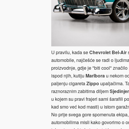
U pravilu, kada se
Chevrolet Bel-Air
automobile, najčešće se radi o ljudima 
proizvodnje, gdje je "biti cool" značil
ispod njih, kutiju
Marlbora
u nekom o
paljenju cigareta
Zippo
upaljačima. Ta
raznoraznim zabitima diljem
Sjedinje
u kojem su pravi frajeri sami šarafili 
kad smo već kod masti) u istom garažn
No prije svega gore spomenuta ekipa,
automobilima misli kako govorimo o o