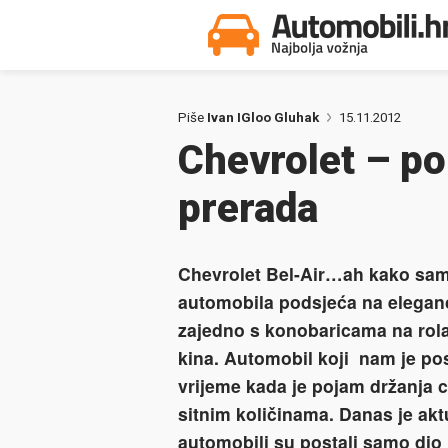
Piše
Ivan IGloo Gluhak
15.11.2012
Chevrolet – p
prerada
Chevrolet Bel-Air…ah kako sa
automobila podsjeća na eleganc
zajedno s konobaricama na rolam
kina. Automobil koji nam je po
vrijeme kada je pojam držanja c
sitnim količinama. Danas je akt
automobili su postali samo dio p