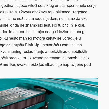
o godina natječe vrteći se u krug unutar spomenute serije
ekipi koja u životu obožava republikance, tregerice,
ne – i to ne nužno tim redoslijedom, no nismo daleko.
nje, onda ne znamo što jest. No tu priči nije kraj.
rađen ima puno bolji omjer snage i težine od onog
obliku nešto manjeg motora kakav se ugrađuje u
oje se natječu
Pick-Up
kamiončići i samim time
akvom tuning-restauriranju američkih automobilskih
dočili predivnim i izuzetno potentnim automobilima iz
Amerike
, ovako nešto još nikad nije napravljeno pod