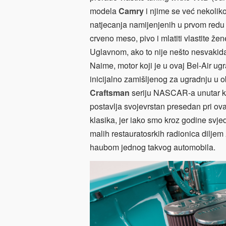
modela
Camry
i njime se već nekolik
natjecanja namijenjenih u prvom redu 
crveno meso, pivo i mlatiti vlastite že
Uglavnom, ako to nije nešto nesvakidaš
Naime, motor koji je u ovaj Bel-Air ug
inicijalno zamišljenog za ugradnju u 
Craftsman
seriju NASCAR-a unutar k
postavlja svojevrstan presedan pri ov
klasika, jer iako smo kroz godine svje
malih restauratosrkih radionica diljem
haubom jednog takvog automobila.