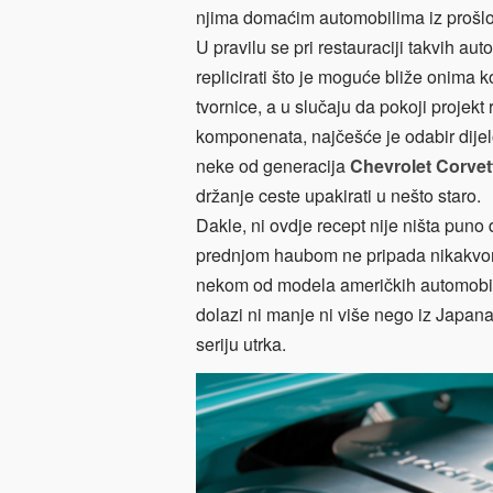
njima domaćim automobilima iz prošlo
U pravilu se pri restauraciji takvih a
replicirati što je moguće bliže onima k
tvornice, a u slučaju da pokoji projek
komponenata, najčešće je odabir dij
neke od generacija
Chevrolet Corvet
držanje ceste upakirati u nešto staro.
Dakle, ni ovdje recept nije ništa puno d
prednjom haubom ne pripada nikakvom
nekom od modela američkih automobila
dolazi ni manje ni više nego iz Japan
seriju utrka.