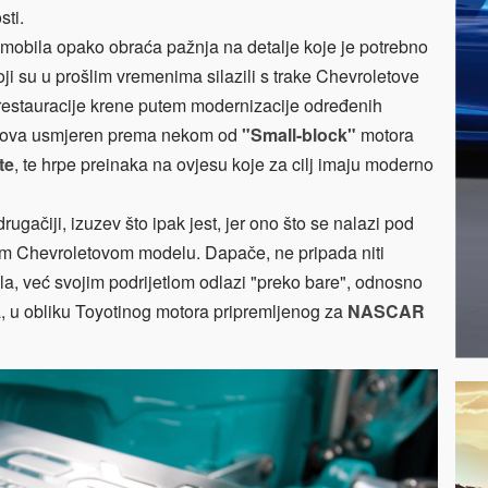
sti.
utomobila opako obraća pažnja na detalje koje je potrebno
oji su u prošlim vremenima silazili s trake Chevroletove
t restauracije krene putem modernizacije određenih
elova usmjeren prema nekom od
"Small-block"
motora
te
, te hrpe preinaka na ovjesu koje za cilj imaju moderno
rugačiji, izuzev što ipak jest, jer ono što se nalazi pod
 Chevroletovom modelu. Dapače, ne pripada niti
, već svojim podrijetlom odlazi "preko bare", odnosno
a, u obliku Toyotinog motora pripremljenog za
NASCAR