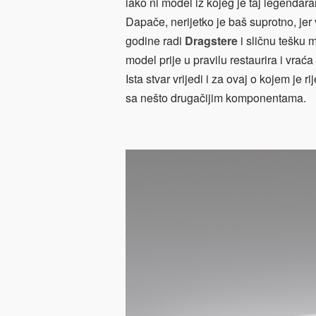
iako ni model iz kojeg je taj legendar
Dapače, nerijetko je baš suprotno, jer 
godine radi
Dragstere
i sličnu tešku 
model prije u pravilu restaurira i vraća
Ista stvar vrijedi i za ovaj o kojem je r
sa nešto drugačijim komponentama.