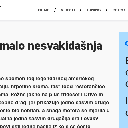
HOME
VIJESTI
TUNING
RETRO
omalo nesvakidašnja
mo spomen tog legendarnog američkog
iju, hrpetine kroma, fast-food restorančiće
a, kožne jakne na plus trideset i Drive-In
sebno drag, jer prikazuje jedno sasvim drugo
este bio nebitan, a snaga motora se mjerila u
ualna jedna sasvim drugačija era i ovakvi
ovijesti jedne nacije iz koje se često