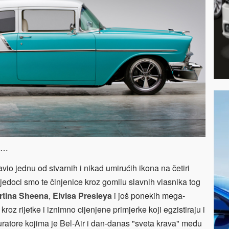
eč…
io jednu od stvarnih i nikad umirućih ikona na četiri
jedoci smo te činjenice kroz gomilu slavnih vlasnika tog
tina Sheena
,
Elvisa Presleya
i još ponekih mega-
kroz rijetke i iznimno cijenjene primjerke koji egzistiraju i
ratore kojima je Bel-Air i dan-danas "sveta krava" među