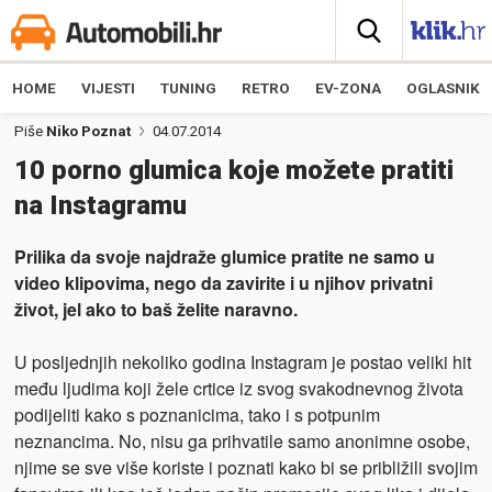
HOME
VIJESTI
TUNING
RETRO
EV-ZONA
OGLASNIK
Piše
Niko Poznat
04.07.2014
10 porno glumica koje možete pratiti
na Instagramu
Prilika da svoje najdraže glumice pratite ne samo u
video klipovima, nego da zavirite i u njihov privatni
život, jel ako to baš želite naravno.
U posljednjih nekoliko godina Instagram je postao veliki hit
među ljudima koji žele crtice iz svog svakodnevnog života
podijeliti kako s poznanicima, tako i s potpunim
neznancima. No, nisu ga prihvatile samo anonimne osobe,
njime se sve više koriste i poznati kako bi se približili svojim