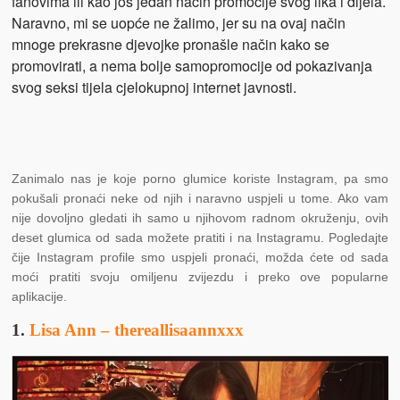
fanovima ili kao još jedan način promocije svog lika i dijela.
Naravno, mi se uopće ne žalimo, jer su na ovaj način
mnoge prekrasne djevojke pronašle način kako se
promovirati, a nema bolje samopromocije od pokazivanja
svog seksi tijela cjelokupnoj internet javnosti.
Zanimalo nas je koje porno glumice koriste Instagram, pa smo
pokušali pronaći neke od njih i naravno uspjeli u tome. Ako vam
nije dovoljno gledati ih samo u njihovom radnom okruženju, ovih
deset glumica od sada možete pratiti i na Instagramu. Pogledajte
čije Instagram profile smo uspjeli pronaći, možda ćete od sada
moći pratiti svoju omiljenu zvijezdu i preko ove popularne
aplikacije.
1.
Lisa Ann – thereallisaannxxx