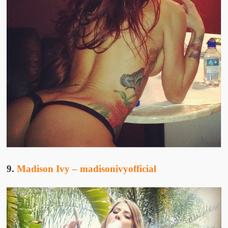
9.
Madison Ivy – madisonivyofficial