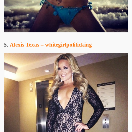
5.
Alexis Texas – whitegirlpoliticking