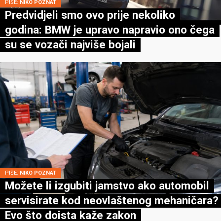
PIŠE:
NIKO POZNAT
Predvidjeli smo ovo prije nekoliko
godina: BMW je upravo napravio ono čega
su se vozači najviše bojali
PIŠE:
NIKO POZNAT
Možete li izgubiti jamstvo ako automobil
servisirate kod neovlaštenog mehaničara?
Evo što doista kaže zakon