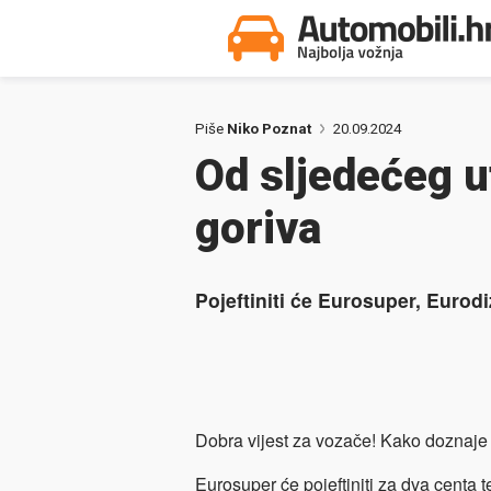
Piše
Niko Poznat
20.09.2024
Od sljedećeg u
goriva
Pojeftiniti će Eurosuper, Eurodiz
Dobra vijest za vozače! Kako doznaj
Eurosuper će pojeftiniti za dva centa te ć