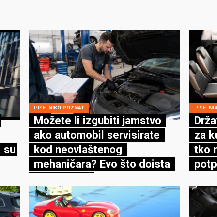
PIŠE:
NIKO POZNAT
PIŠE:
NI
Možete li izgubiti jamstvo
Drža
ako automobil servisirate
za k
 su
kod neovlaštenog
tko 
mehaničara? Evo što doista
potp
kaže zakon