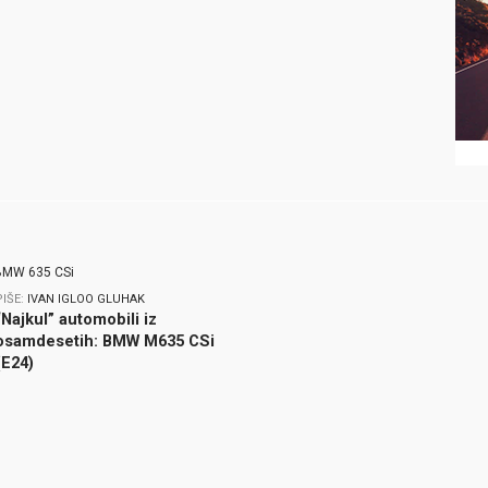
PIŠE:
IVAN IGLOO GLUHAK
“Najkul” automobili iz
osamdesetih: BMW M635 CSi
(E24)