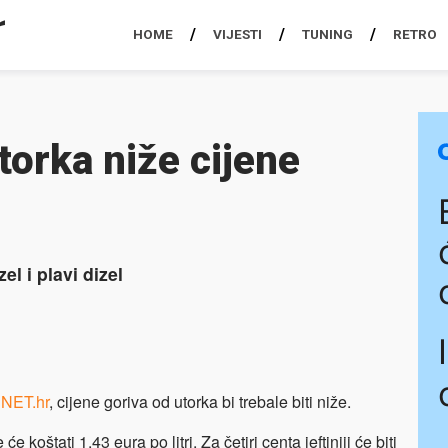
HOME
VIJESTI
TUNING
RETRO
torka niže cijene
el i plavi dizel
e
NET.hr
, cijene goriva od utorka bi trebale biti niže.
e koštati 1.43 eura po litri. Za četiri centa jeftiniji će biti