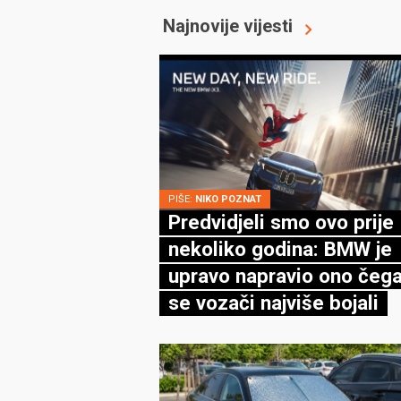
Najnovije vijesti
PIŠE:
NIKO POZNAT
Predvidjeli smo ovo prije
nekoliko godina: BMW je
upravo napravio ono čega
se vozači najviše bojali