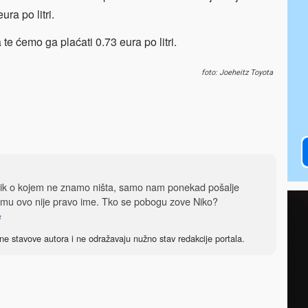
ura po litri.
ta te ćemo ga plaćati 0.73 eura po litri.
foto: Joeheitz Toyota
dnik o kojem ne znamo ništa, samo nam ponekad pošalje
 mu ovo nije pravo ime. Tko se pobogu zove Niko?
e
ne stavove autora i ne odražavaju nužno stav redakcije portala.