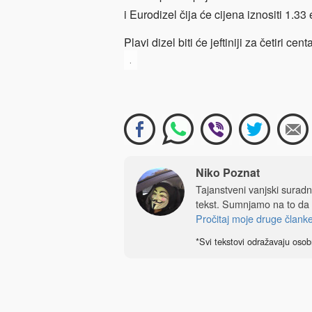
i Eurodizel čija će cijena iznositi 1.33 e
Plavi dizel biti će jeftiniji za četiri cen
.
Niko Poznat
Tajanstveni vanjski sura
tekst. Sumnjamo na to da
Pročitaj moje druge člank
*Svi tekstovi odražavaju osob