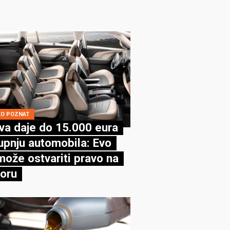
KO POZNAT
va daje do 15.000 eura
upnju automobila: Evo
može ostvariti pravo na
oru