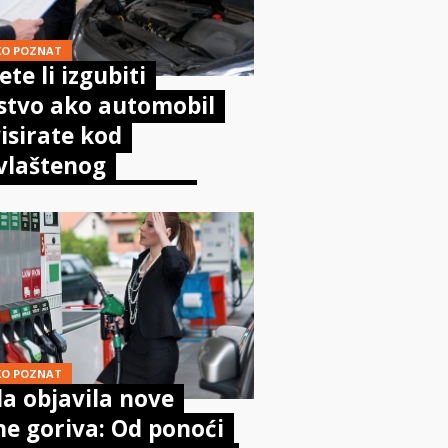
KO POZNAT
te li izgubiti
stvo ako automobil
isirate kod
vlaštenog
aničara? Evo što
sta kaže zakon
KO POZNAT
a objavila nove
ne goriva: Od ponoći