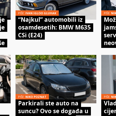
PIŠE:
IVAN IGLOO GLUHAK
PIŠE:
NI
je
“Najkul” automobili iz
Može
je
osamdesetih: BMW M635
jam
CSi (E24)
serv
še
neo
meh
doi
PIŠE:
NIKO POZNAT
PIŠE:
NI
Parkirali ste auto na
Vlad
suncu? Ovo se događa u
cije