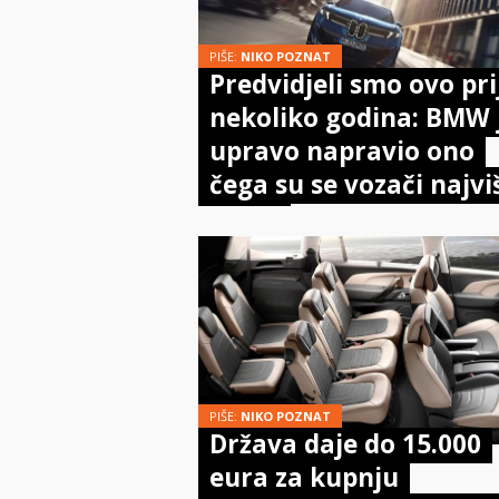
PIŠE:
NIKO POZNAT
Predvidjeli smo ovo pri
nekoliko godina: BMW 
upravo napravio ono
čega su se vozači najvi
bojali
PIŠE:
NIKO POZNAT
Država daje do 15.000
eura za kupnju