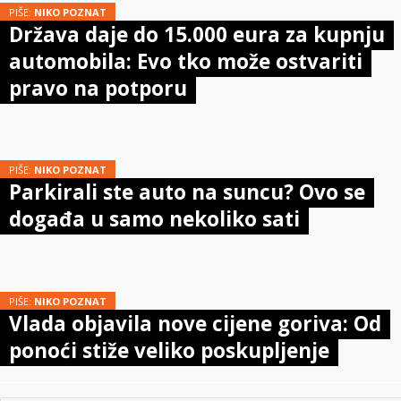
PIŠE:
NIKO POZNAT
Država daje do 15.000 eura za kupnju
automobila: Evo tko može ostvariti
pravo na potporu
PIŠE:
NIKO POZNAT
Parkirali ste auto na suncu? Ovo se
događa u samo nekoliko sati
PIŠE:
NIKO POZNAT
Vlada objavila nove cijene goriva: Od
ponoći stiže veliko poskupljenje