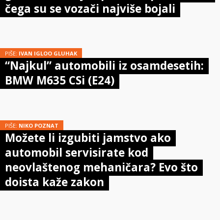
čega su se vozači najviše bojali
PIŠE:
IVAN IGLOO GLUHAK
“Najkul” automobili iz osamdesetih:
BMW M635 CSi (E24)
PIŠE:
NIKO POZNAT
Možete li izgubiti jamstvo ako
automobil servisirate kod
neovlaštenog mehaničara? Evo što
doista kaže zakon