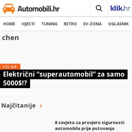
HOME
VIJESTI
TUNING
RETRO
EV-ZONA
OGLASNIK
chen
PIŠE:
D.P.
Električni “superautomobil” za samo
5000$!?
Najčitanije
8 savjeta za provjeru sigurnosti
automobila prije putovanja