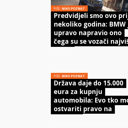
PIŠE:
NIKO POZNAT
Predvidjeli smo ovo pri
nekoliko godina: BMW 
upravo napravio ono
čega su se vozači najvi
bojali
PIŠE:
NIKO POZNAT
Država daje do 15.000
eura za kupnju
automobila: Evo tko m
ostvariti pravo na
potporu