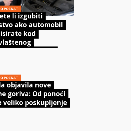
KO POZNAT
te li izgubiti
stvo ako automobil
isirate kod
vlaštenog
aničara? Evo što
sta kaže zakon
KO POZNAT
a objavila nove
ne goriva: Od ponoći
e veliko poskupljenje