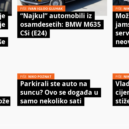
PIŠE:
IVAN IGLOO GLUHAK
PIŠE:
NI
je
“Najkul” automobili iz
Može
je
osamdesetih: BMW M635
jam
CSi (E24)
serv
še
neo
meh
doi
PIŠE:
NIKO POZNAT
PIŠE:
NI
Parkirali ste auto na
Vlad
suncu? Ovo se događa u
cije
ože
samo nekoliko sati
stiž