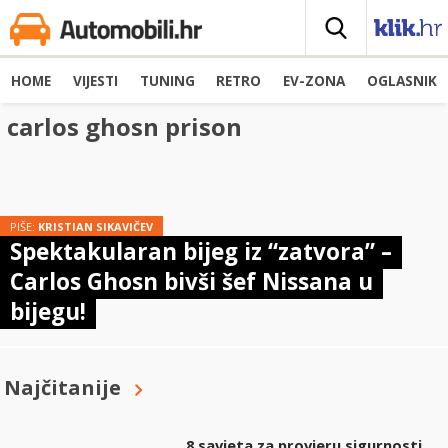
HOME
VIJESTI
TUNING
RETRO
EV-ZONA
OGLASNIK
carlos ghosn prison
PIŠE:
KRISTIAN SIKAVIČEV
Spektakularan bijeg iz “zatvora” –
Carlos Ghosn bivši šef Nissana u
bijegu!
Najčitanije
8 savjeta za provjeru sigurnosti