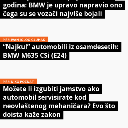
godina: BMW je upravo napravio ono
čega su se vozači najviše bojali
PIŠE:
IVAN IGLOO GLUHAK
“Najkul” automobili iz osamdesetih:
BMW M635 CSi (E24)
PIŠE:
NIKO POZNAT
Možete li izgubiti jamstvo ako
automobil servisirate kod
neovlaštenog mehaničara? Evo što
doista kaže zakon