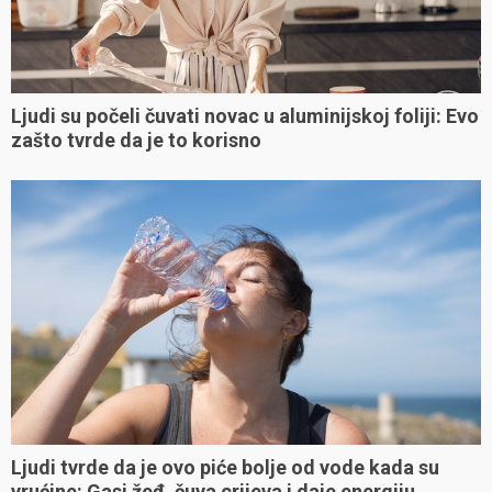
Ljudi su počeli čuvati novac u aluminijskoj foliji: Evo
zašto tvrde da je to korisno
Ljudi tvrde da je ovo piće bolje od vode kada su
vrućine: Gasi žeđ, čuva crijeva i daje energiju