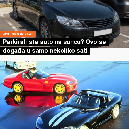
PIŠE:
NIKO POZNAT
Parkirali ste auto na suncu? Ovo se
događa u samo nekoliko sati