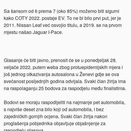
Sa šansom od 6 prema 7 (oko 85%) možemo biti sigurni
kako COTY 2022. postaje EV. To ne bi bilo prvi put, jer je
2011. Nissan Leaf već osvojio titulu, a 2019. se na prvom
mjestu našao Jaguar I-Pace.
Glasanje će biti javno, prenosit će se u ponedjeljak 28.
veljače 2022. putem weba zbog protuepidemijskih mjera i
još jednog otkazivanja autosalona u Ženevi gdje se ova
svečanost posljednjih godina odvijala. Svaki član žirija ima
na raspolaganju 25 bodova za raspodjelu među finalistima.
Bodovi se moraju raspodijeliti na najmanje pet automobila,
s najviše deset zna bilo koji od automobila, i bez
zajedničkih gornjih ocjena. Svaki član žirija nakon
proglašenja pobjednika objavljuje objašnjenje za
raspodjelu glasova.