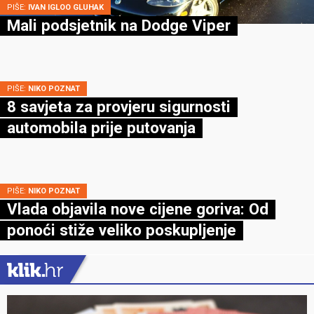
PIŠE:
IVAN IGLOO GLUHAK
Mali podsjetnik na Dodge Viper
PIŠE:
NIKO POZNAT
8 savjeta za provjeru sigurnosti
automobila prije putovanja
PIŠE:
NIKO POZNAT
Vlada objavila nove cijene goriva: Od
ponoći stiže veliko poskupljenje