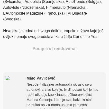
(Švicarska), Autopista (Španjolska), AutoTrends (Belgija),
Autovisie (Nizozemska), Firmenauto (Njemačka),
L’Automobile Magazine (Francuska) i Vi Bilägare
(Švedska).
Hrvatska je jedna od svega četiri europske države koje još
uvijek nemaju svog predstavnika u žiriju Car of the Year.
Podijeli s frendovima!
Mato Pavličević
Nesuđeni dizajner automobila skrasio se u
autonovinarstvu koje je, tvrdi, posao koji je htio
raditi otkad je kao klinac pročitao prvi tekst
Martina Česenja. I to nije sve, bakin kristal i
porculan po vitrinama ustupio je mjesto