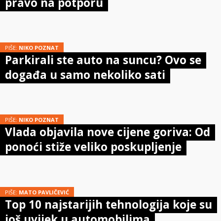
pravo na potporu
PIŠE:
NIKO POZNAT
Parkirali ste auto na suncu? Ovo se
događa u samo nekoliko sati
PIŠE:
NIKO POZNAT
Vlada objavila nove cijene goriva: Od
ponoći stiže veliko poskupljenje
PIŠE:
MATO PAVLIČEVIĆ
Top 10 najstarijih tehnologija koje su
još uvijek u automobilima