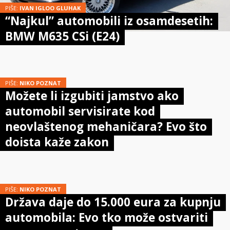
PIŠE:
IVAN IGLOO GLUHAK
“Najkul” automobili iz osamdesetih:
BMW M635 CSi (E24)
PIŠE:
NIKO POZNAT
Možete li izgubiti jamstvo ako
automobil servisirate kod
neovlaštenog mehaničara? Evo što
doista kaže zakon
PIŠE:
NIKO POZNAT
Država daje do 15.000 eura za kupnju
automobila: Evo tko može ostvariti