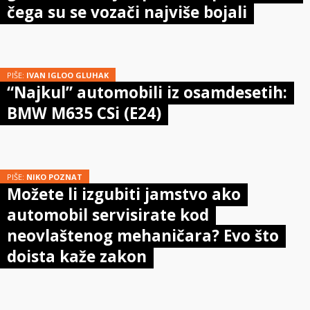
čega su se vozači najviše bojali
PIŠE:
IVAN IGLOO GLUHAK
“Najkul” automobili iz osamdesetih:
BMW M635 CSi (E24)
PIŠE:
NIKO POZNAT
Možete li izgubiti jamstvo ako
automobil servisirate kod
neovlaštenog mehaničara? Evo što
doista kaže zakon