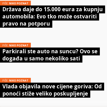
PIŠE:
NIKO POZNAT
Država daje do 15.000 eura za kupnju
automobila: Evo tko može ostvariti
pravo na potporu
PIŠE:
NIKO POZNAT
Parkirali ste auto na suncu? Ovo se
događa u samo nekoliko sati
PIŠE:
NIKO POZNAT
Vlada objavila nove cijene goriva: Od
ponoći stiže veliko poskupljenje