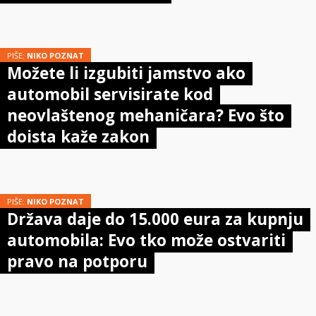
PIŠE:
NIKO POZNAT
Možete li izgubiti jamstvo ako
automobil servisirate kod
neovlaštenog mehaničara? Evo što
doista kaže zakon
PIŠE:
NIKO POZNAT
Država daje do 15.000 eura za kupnju
automobila: Evo tko može ostvariti
pravo na potporu