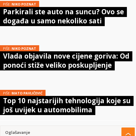
PIŠE:
NIKO POZNAT
Parkirali ste auto na suncu? Ovo se
događa u samo nekoliko sati
PIŠE:
NIKO POZNAT
Vlada objavila nove cijene goriva: Od
ponoći stiže veliko poskupljenje
PIŠE:
MATO PAVLIČEVIĆ
Top 10 najstarijih tehnologija koje su
još uvijek u automobilima
Oglašavanje