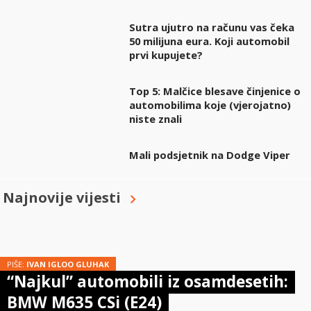
Sutra ujutro na računu vas čeka
50 milijuna eura. Koji automobil
prvi kupujete?
Top 5: Malčice blesave činjenice o
automobilima koje (vjerojatno)
niste znali
Mali podsjetnik na Dodge Viper
Najnovije vijesti
PIŠE:
IVAN IGLOO GLUHAK
“Najkul” automobili iz osamdesetih:
BMW M635 CSi (E24)