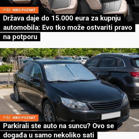
PIŠE:
NIKO POZNAT
Država daje do 15.000 eura za kupnju
automobila: Evo tko može ostvariti pravo
na potporu
PIŠE:
NIKO POZNAT
Parkirali ste auto na suncu? Ovo se
događa u samo nekoliko sati