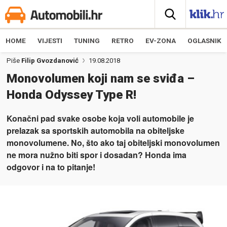
HOME
VIJESTI
TUNING
RETRO
EV-ZONA
OGLASNIK
Piše
Filip Gvozdanović
19.08.2018
Monovolumen koji nam se sviđa –
Honda Odyssey Type R!
Konačni pad svake osobe koja voli automobile je
prelazak sa sportskih automobila na obiteljske
monovolumene. No, što ako taj obiteljski monovolumen
ne mora nužno biti spor i dosadan? Honda ima
odgovor i na to p
itanje!