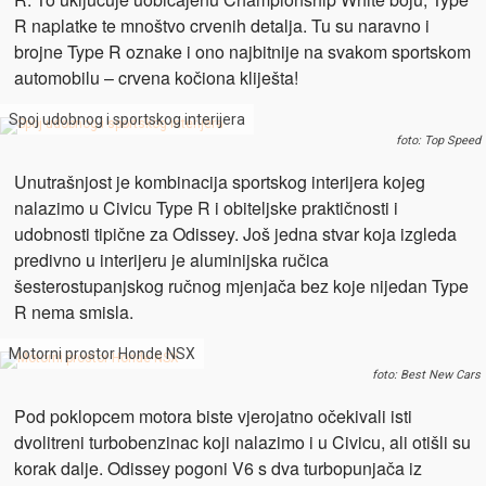
R naplatke te mnoštvo crvenih detalja. Tu su naravno i
brojne Type R oznake i ono najbitnije na svakom sportskom
automobilu – crvena kočiona kliješta!
Spoj udobnog i sportskog interijera
foto: Top Speed
Unutrašnjost je kombinacija sportskog interijera kojeg
nalazimo u Civicu Type R i obiteljske praktičnosti i
udobnosti tipične za Odissey. Još jedna stvar koja izgleda
predivno u interijeru je aluminijska ručica
šesterostupanjskog ručnog mjenjača bez koje nijedan Type
R nema smisla.
Motorni prostor Honde NSX
foto: Best New Cars
Pod poklopcem motora biste vjerojatno očekivali isti
dvolitreni turbobenzinac koji nalazimo i u Civicu, ali otišli su
korak dalje. Odissey pogoni V6 s dva turbopunjača iz