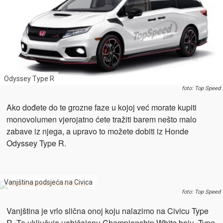
Odyssey Type R
foto: Top Speed
Ako dođete do te grozne faze u kojoj već morate kupiti
monovolumen vjerojatno ćete tražiti barem nešto malo
zabave iz njega, a upravo to možete dobiti iz Honde
Odyssey Type R.
Vanjština podsjeća na Civica
foto: Top Speed
Vanjština je vrlo slična onoj koju nalazimo na Civicu Type
R. To uključuje uobičajenu Championship White boju, Type