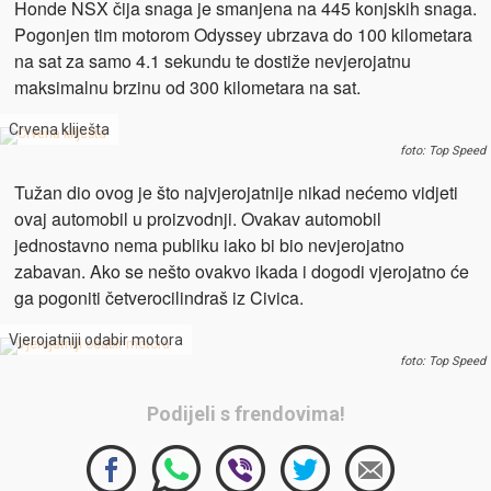
Honde NSX čija snaga je smanjena na 445 konjskih snaga.
Pogonjen tim motorom Odyssey ubrzava do 100 kilometara
na sat za samo 4.1 sekundu te dostiže nevjerojatnu
maksimalnu brzinu od 300 kilometara na sat.
Crvena kliješta
foto: Top Speed
Tužan dio ovog je što najvjerojatnije nikad nećemo vidjeti
ovaj automobil u proizvodnji. Ovakav automobil
jednostavno nema publiku iako bi bio nevjerojatno
zabavan. Ako se nešto ovakvo ikada i dogodi vjerojatno će
ga pogoniti četverocilindraš iz Civica.
Vjerojatniji odabir motora
foto: Top Speed
Podijeli s frendovima!