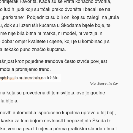
 primjerak Favorita. Kada su se vrata konačno otvorila,
udih ljudi koji su trčali preko dvorišta i bacali se na
parkirane“. Pobjednici su bili oni koji su zalegli na „trula
du, dok su luzeri išli kućama u Škodama bijele boje, te
me nije bila bitna ni marka, ni model, ni verzija, ni
 dobar omjer kvalitete i cijene, koji je u kombinaciji s
la itekako puno značio kupcima.
šnjost kroz pojedine trendove često izvrće povijest
omobila promijenio trend.
jih bijelih automobila na tržištu
foto: Sense the Car
ma koja su provedena diljem svijeta, ove je godine
la bijela.
novih automobila isporučeno kupcima upravo u toj boji,
k kaska za tom bojom nevinosti i nepoželjnih Škoda iz
, već na prva tri mjesta prema grafičkim standardima i