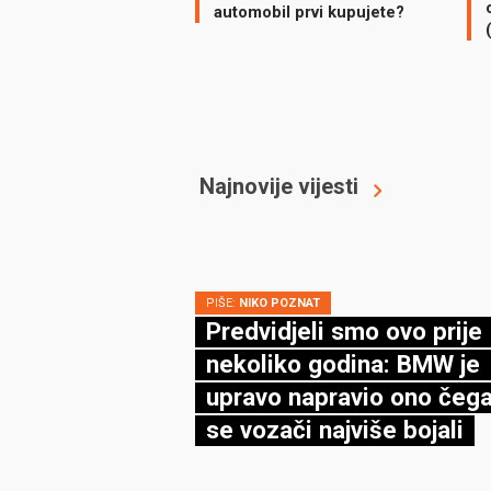
automobil prvi kupujete?
Najnovije vijesti
PIŠE:
NIKO POZNAT
Predvidjeli smo ovo prije
nekoliko godina: BMW je
upravo napravio ono čega
se vozači najviše bojali