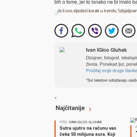
bih o tome, jer to ionako ne bi imalo 
Je li ovo sljedeći korak u trendu “izbjeljiva
Ivan IGloo Gluhak
Dizajner, fotograf, tekstop
života. Ponekad ljut, ponek
Pročitaj moje druge člank
*Svi tekstovi odražavaju osob
<
Najčitanije
PIŠE:
IVAN IGLOO GLUHAK
Sutra ujutro na računu vas
čeka 50 milijuna eura. Koji