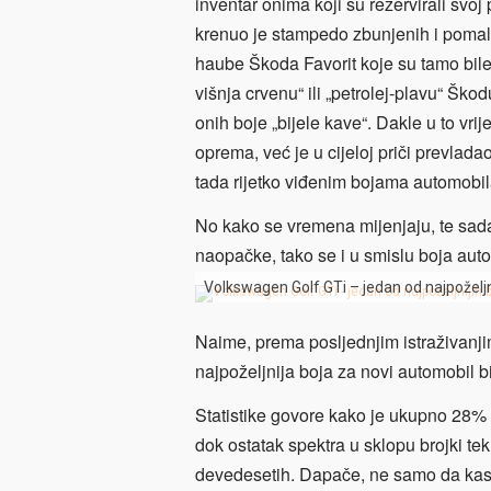
inventar onima koji su rezervirali svoj
krenuo je stampedo zbunjenih i pomalo l
haube Škoda Favorit koje su tamo bile „
višnja crvenu“ ili „petrolej-plavu“ Ško
onih boje „bijele kave“. Dakle u to vrije
oprema, već je u cijeloj priči prevladao
tada rijetko viđenim bojama automobi
No kako se vremena mijenjaju, te sada
naopačke, tako se i u smislu boja aut
Volkswagen Golf GTi – jedan od najpoželjni
Naime, prema posljednjim istraživanji
najpoželjnija boja za novi automobil bi
Statistike govore kako je ukupno 28% 
dok ostatak spektra u sklopu brojki te
devedesetih. Dapače, ne samo da kaska