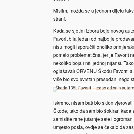
Mislim, možda se u jednom dijelu takv
strani.
Kada se sjetim izbora boje novog aut
Favorit bila jedan od najbolje prodava
nisu mogli isporučiti onoliko primjerak
pomalo problematična, jer je Favorit 
nekoliko boja i niti jednoj nijansi. Tak
oglašavali CRVENU Škodu Favorit, a tu i
više bio svojevrstan presedan, nego s
Škoda 135L Favorit – jedan od onih automobil
Iskreno, nisam baš bio sklon vjerovati 
Škode, tako da sam bio šokiran kada s
zamislite rane jutarnje sate i ogroman
umjesto posla, ovdje se čekalo da zas