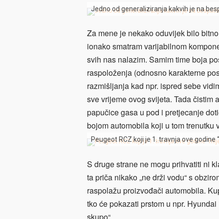
Jedno od generaliziranja kakvih je na b
Za mene je nekako oduvijek bilo bitno
ionako smatram varijabilnom kompone
svih nas nalazim. Samim time boja pos
raspoloženja (odnosno karakterne pos
razmišljanja kad npr. ispred sebe vid
sve vrijeme ovog svijeta. Tada čistim
papučice gasa u pod i pretjecanje dot
bojom automobila koji u tom trenutku 
Peugeot RCZ koji je 1. travnja ove godine
S druge strane ne mogu prihvatiti ni kl
ta priča nikako „ne drži vodu“ s obzir
raspolažu proizvođači automobila. Kupc
tko će pokazati prstom u npr. Hyundai 
skupo“.