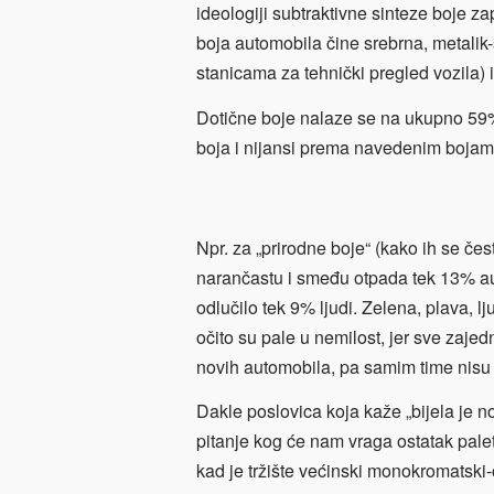
ideologiji subtraktivne sinteze boje za
boja automobila čine srebrna, metalik-
stanicama za tehnički pregled vozila) i
Dotične boje nalaze se na ukupno 59%
boja i nijansi prema navedenim bojama
Npr. za „prirodne boje“ (kako ih se čest
narančastu i smeđu otpada tek 13% au
odlučilo tek 9% ljudi. Zelena, plava, l
očito su pale u nemilost, jer sve zajed
novih automobila, pa samim time nisu
Dakle poslovica koja kaže „bijela je n
pitanje kog će nam vraga ostatak palete
kad je tržište većinski monokromatski-