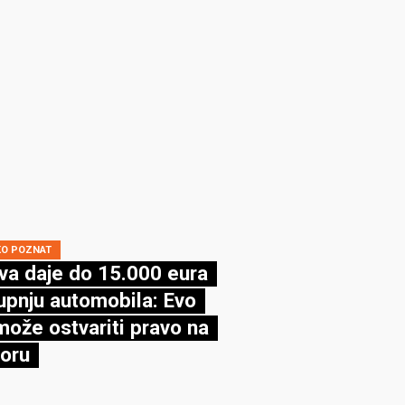
KO POZNAT
va daje do 15.000 eura
upnju automobila: Evo
može ostvariti pravo na
oru