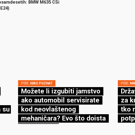
osamdesetih: BMW M635 CSi
(E24)
PIŠE:
NIKO POZNAT
PIŠE:
NI
Možete li izgubiti jamstvo
Drža
ako automobil servisirate
za k
 su
kod neovlaštenog
tko 
mehaničara? Evo što doista
potp
kaže zakon