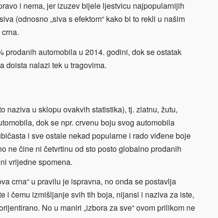
pravo i nema, jer izuzev bijele ljestvicu najpopularnijih
siva (odnosno „siva s efektom“ kako bi to rekli u našim
 crna.
 prodanih automobila u 2014. godini, dok se ostatak
 doista nalazi tek u tragovima.
o naziva u sklopu ovakvih statistika), tj. zlatnu, žutu,
tomobila, dok se npr. crvenu boju svog automobila
jubičasta i sve ostale nekad popularne i rado viđene boje
no ne čine ni četvrtinu od sto posto globalno prodanih
 ni vrijedne spomena.
ova crna“ u pravilu je ispravna, no onda se postavlja
 i čemu izmišljanje svih tih boja, nijansi i naziva za iste,
orijentirano. No u maniri „izbora za sve“ ovom prilikom ne