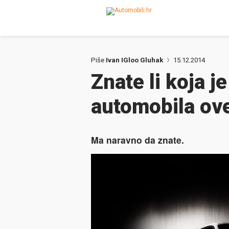
Piše
Ivan IGloo Gluhak
15.12.2014
Znate li koja j
automobila ov
Ma naravno da znate.