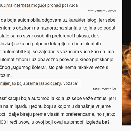
espućima Interneta moguće pronaći posvuda
foto: Empire Covers
 da boja automobila odgovara uz karakter istog, jer sebe
ntom s obzirom na raznorazna stanja u kojima se poput
taje samo stvar osobnih preferenci i ukusa, dok
tavke) sežu od potpune letargije do homicidalnih
im automobil koji se zajedno s vozačem vuče kao da ima
 automatizmom i uz obavezno psovanje kreće pritiskanje
ičnog „sigurnog šofera“, što pak nema nikakve veze s
vozim.
 “mijenjao boju prema raspoloženju vozača”
foto: Pocket-lint
asifikaciju boja automobila koja uz sebe veže status, jer i
om na milijardu i jednu boju s kojom u današnje vrijeme
i i dalje biraju prema vlastitim preferencama, no rijetko
i30 i reći „wow, u ovoj boji ovaj automobil izgleda baš