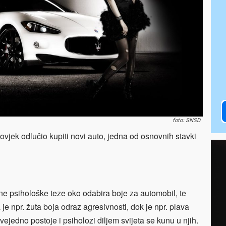
foto: SNSD
jek odlučio kupiti novi auto, jedna od osnovnih stavki
ne psihološke teze oko odabira boje za automobil, te
je npr. žuta boja odraz agresivnosti, dok je npr. plava
vejedno postoje i psiholozi diljem svijeta se kunu u njih.