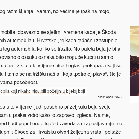
og razmišljanja i varam, no većina je ipak na mojoj
omobila, obavezno se sjetim i vremena kada je Škoda
nih automobila u Hrvatskoj, te kada tadašnji zastupnici
a tog automobila koliko se tražilo. No paleta boja je bila
neovisno o ostatku oznaka bilo moguće kupiti u samo
o su na tržištu u to vrijeme nicali oglasi prekupaca koji su
 tamo se na tržištu našla i koja „petrolej-plava“, što je
tvarna posebnost.
a koji nikako nisu bili poželjni u bijeloj boji
foto: Auto iDNES
da u to vrijeme ljudi posebno priželjkuju boju svoje
am u praksi vidio kako to zapravo izgleda. Naime,
 red ljudi poput onog ispred zavoda za zapošljavanje, no
tupnik Škode za Hrvatsku otvori željezna vrata i pokaže