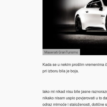
Maserati GranTurismo
Kada se u nekim prošlim vremenima čov
pri izboru bila je boja.
Iako mi nikad nisu bile jasne raznoraz
nikako nisam uspio povjerovati u to da 
odraz mirnoće i staloženosti, dotične s