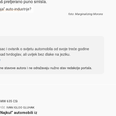
baš pretjerano puno smisla.
nja” auto-industrije?
foto: Marginalizing Morons
isac i ovisnik o svijetu automobila od svoje treće godine
ad tvrdoglav, ali uvijek bez dlake na jeziku.
e
ne stavove autora i ne odražavaju nužno stav redakcije portala.
PIŠE:
IVAN IGLOO GLUHAK
“Najkul” automobili iz