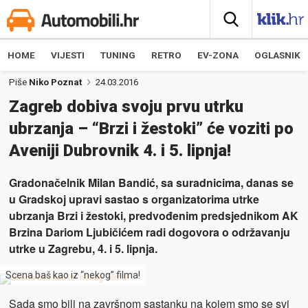
HOME
VIJESTI
TUNING
RETRO
EV-ZONA
OGLASNIK
Piše
Niko Poznat
24.03.2016
Zagreb dobiva svoju prvu utrku
ubrzanja – “Brzi i žestoki” će voziti po
Aveniji Dubrovnik 4. i 5. lipnja!
Gradonačelnik Milan Bandić, sa suradnicima, danas se
u Gradskoj upravi sastao s organizatorima utrke
ubrzanja Brzi i žestoki, predvođenim predsjednikom AK
Brzina Dariom Ljubičićem radi dogovora o održavanju
utrke u Zagrebu, 4. i 5. lipnja.
Scena baš kao iz “nekog” filma!
Sada smo bili na završnom sastanku na kojem smo se svi