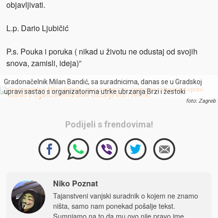
objavljivati.
L.p. Dario Ljubičić
P.s. Pouka i poruka ( nikad u životu ne odustaj od svojih
snova, zamisli, ideja)”
Gradonačelnik Milan Bandić, sa suradnicima, danas se u Gradskoj
upravi sastao s organizatorima utrke ubrzanja Brzi i žestoki
foto: Zagreb
Podijeli s frendovima!
Niko Poznat
Tajanstveni vanjski suradnik o kojem ne znamo
ništa, samo nam ponekad pošalje tekst.
Sumnjamo na to da mu ovo nije pravo ime.