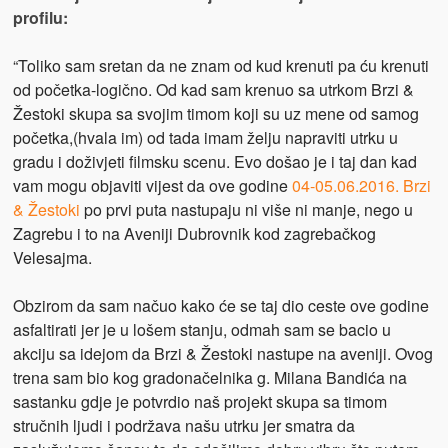
profilu:
“Toliko sam sretan da ne znam od kud krenuti pa ću krenuti
od početka-logično. Od kad sam krenuo sa utrkom Brzi &
Žestoki skupa sa svojim timom koji su uz mene od samog
početka,(hvala im) od tada imam želju napraviti utrku u
gradu i doživjeti filmsku scenu. Evo došao je i taj dan kad
vam mogu objaviti vijest da ove godine
04-05.06.2016. Brzi
& Žestoki
po prvi puta nastupaju ni više ni manje, nego u
Zagrebu i to na Aveniji Dubrovnik kod zagrebačkog
Velesajma.
Obzirom da sam načuo kako će se taj dio ceste ove godine
asfaltirati jer je u lošem stanju, odmah sam se bacio u
akciju sa idejom da Brzi & Žestoki nastupe na aveniji. Ovog
trena sam bio kog gradonačelnika g. Milana Bandića na
sastanku gdje je potvrdio naš projekt skupa sa timom
stručnih ljudi i podržava našu utrku jer smatra da