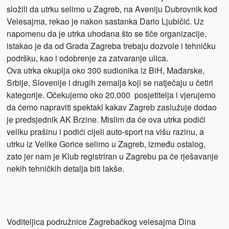
složili da utrku selimo u Zagreb, na Aveniju Dubrovnik kod
Velesajma, rekao je nakon sastanka Dario Ljubičić. Uz
napomenu da je utrka uhodana što se tiče organizacije,
istakao je da od Grada Zagreba trebaju dozvole i tehničku
podršku, kao i odobrenje za zatvaranje ulica.
Ova utrka okuplja oko 300 sudionika iz BiH, Mađarske,
Srbije, Slovenije i drugih zemalja koji se natječaju u četiri
kategorije. Očekujemo oko 20.000 posjetitelja i vjerujemo
da ćemo napraviti spektakl kakav Zagreb zaslužuje dodao
je predsjednik AK Brzine. Mislim da će ova utrka podići
veliku prašinu i podići cijeli auto-sport na višu razinu, a
utrku iz Velike Gorice selimo u Zagreb, između ostalog,
zato jer nam je Klub registriran u Zagrebu pa će rješavanje
nekih tehničkih detalja biti lakše.
Voditeljica podružnice Zagrebačkog velesajma Dina