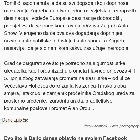
Tomšić napomenula je da su svi događaji koji doprinose
održavanju Zagreba na nivou jedne od svjetskih i europskih
destinacija i vodeće Europske destinacije dobrodošli,
podsjetivši da se početkom travnja održava Zagreb Auto
Show. Vjerujemo da će ova dva događanja doprinijeti
razvoju automobilske industrije i auto-sporta, a Zagreb
nastavlja i dalje s dinamikom kakvu zaslužuje metropola.
Grad će osigurati sve što je potrebno za sigurnost utrke i
gledatelja, kao i organizaciju prometa i javnog prijevoza 4. i
5. lipnja zbog zatvaranja prometa na trasi utrke – od ulice
Većeslava Holjevca do križanja Kajzerica-Trnsko u oba
smjera, istaknuo je zamjenik pročelnika Gradskog ureda za
prostorno uređenje, izgradnju grada, graditeljstvo,
komunalne poslove i promet Alan Ordulj.
Dario Ljubičić
foto: Facebook - Petra photography
Evo što je Dario danas objavio na svojem Facebook