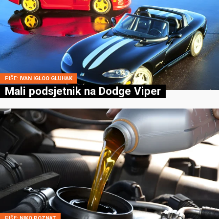
PIŠE:
IVAN IGLOO GLUHAK
Mali podsjetnik na Dodge Viper
PIŠE:
NIKO POZNAT