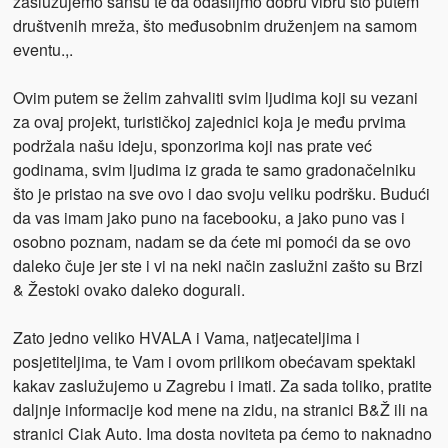
zaslužujemo šansu te da odašiljmo dobru vibru što putem
društvenih mreža, što međusobnim druženjem na samom
eventu.,.
Ovim putem se želim zahvaliti svim ljudima koji su vezani
za ovaj projekt, turističkoj zajednici koja je među prvima
podržala našu ideju, sponzorima koji nas prate već
godinama, svim ljudima iz grada te samo gradonačelniku
što je pristao na sve ovo i dao svoju veliku podršku. Budući
da vas imam jako puno na facebooku, a jako puno vas i
osobno poznam, nadam se da ćete mi pomoći da se ovo
daleko čuje jer ste i vi na neki način zaslužni zašto su Brzi
& Žestoki ovako daleko dogurali.
Zato jedno veliko HVALA i Vama, natjecateljima i
posjetiteljima, te Vam i ovom prilikom obećavam spektakl
kakav zaslužujemo u Zagrebu i imati. Za sada toliko, pratite
daljnje informacije kod mene na zidu, na stranici B&Ž ili na
stranici Ciak Auto. Ima dosta noviteta pa ćemo to naknadno