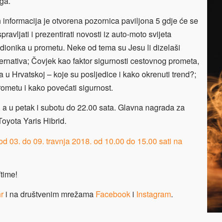
oga.
h informacija je otvorena pozornica paviljona 5 gdje će se
pravljati i prezentirati novosti iz auto-moto svijeta
udionika u prometu. Neke od tema su Jesu li dizelaši
alternativa; Čovjek kao faktor sigurnosti cestovnog prometa,
 u Hrvatskoj – koje su posljedice i kako okrenuti trend?;
rometu i kako povećati sigurnost.
 a u petak i subotu do 22.00 sata. Glavna nagrada za
Toyota Yaris Hibrid.
 od 03. do 09. travnja 2018. od 10.00 do 15.00 sati na
time!
r
i na društvenim mrežama
Facebook
i
Instagram
.