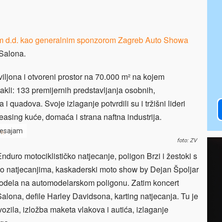
m d.d. kao generalnim sponzorom Zagreb Auto Showa
 Salona.
iljona i otvoreni prostor na 70.000 m² na kojem
takli: 133 premijernih predstavljanja osobnih,
i quadova. Svoje izlaganje potvrdili su i tržišni lideri
leasing kuće, domaća i strana naftna industrija.
lesajam
foto: ZV
nduro motociklističko natjecanje, poligon Brzi i žestoki s
auto natjecanjima, kaskaderski moto show by Dejan Špoljar
modela na automodelarskom poligonu. Zatim koncert
alona, defile Harley Davidsona, karting natjecanja. Tu je
r vozila, izložba maketa vlakova i autića, izlaganje