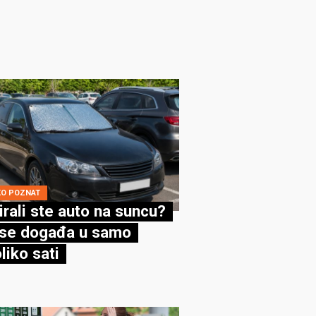
KO POZNAT
irali ste auto na suncu?
se događa u samo
liko sati