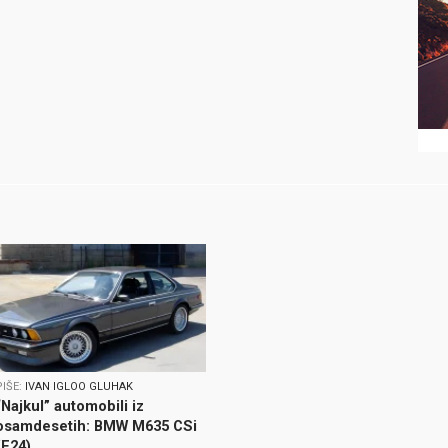
PIŠE:
IVAN IGLOO GLUHAK
“Najkul” automobili iz
osamdesetih: BMW M635 CSi
(E24)