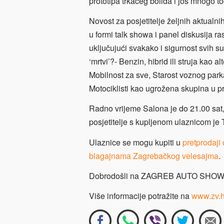
prototipa trkaćeg bolida i još mnogo t
Novost za posjetitelje željnih aktualni
u formi talk showa i panel diskusija ras
uključujući svakako i sigurnost svih s
‘mrtvi’?- Benzin, hibrid ili struja kao 
Mobilnost za sve, Starost voznog parka
Motociklisti kao ugrožena skupina u p
Radno vrijeme Salona je do 21.00 sat,
posjetitelje s kupljenom ulaznicom je 
Ulaznice se mogu kupiti u
pretprodaji
blagajnama Zagrebačkog velesajma
.
Dobrodošli na ZAGREB AUTO SHOW
Više informacije potražite na
www.zv.h