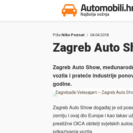
Piše
Niko Poznat
04.04.2018
Zagreb Auto S
Zagreb Auto Show, međunarodni
vozila i prateće industrije pono
godine.
Zagrebački Velesajam – Zagreb Auto Sh
Zagreb Auto Show događaj je od pos
zemlju i ovaj dio Europe i kao takav 
prestižne OICA obitelji svjetskih auto
prikazivanja vozila.