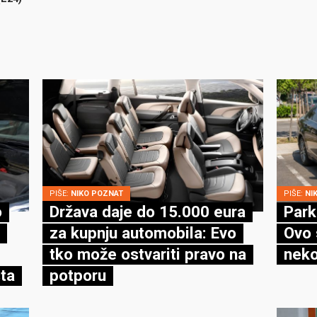
PIŠE:
NIKO POZNAT
PIŠE:
NI
o
Država daje do 15.000 eura
Park
za kupnju automobila: Evo
Ovo 
tko može ostvariti pravo na
neko
ta
potporu