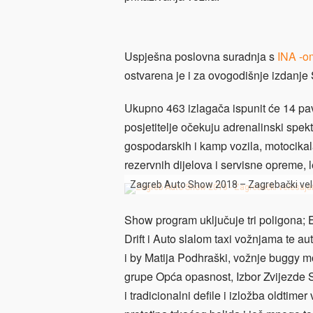
Uspješna poslovna suradnja s
INA -o
ostvarena je i za ovogodišnje izdanje
Ukupno 463 izlagača ispunit će 14 pav
posjetitelje očekuju adrenalinski spek
gospodarskih i kamp vozila, motocikala 
rezervnih dijelova i servisne opreme, 
Zagreb Auto Show 2018 – Zagrebački ve
Show program uključuje tri poligona; E
Drift i Auto slalom taxi vožnjama te 
i by Matija Podhraški, vožnje buggy 
grupe Opća opasnost, Izbor Zvijezde S
i tradicionalni defile i izložba oldtime