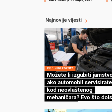
Najnovije vijesti
PIŠE:
NIKO POZNAT
Možete li izgubiti jamstv
ako automobil servisirate
kod neovlaštenog
mehaničara? Evo što dois
kaže zakon