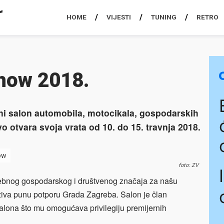
HOME
VIJESTI
TUNING
RETRO
how 2018.
 salon automobila, motocikala, gospodarskih
vo otvara svoja vrata od 10. do 15. travnja 2018.
ow
foto: ZV
ebnog gospodarskog i društvenog značaja za našu
uživa punu potporu Grada Zagreba. Salon je član
salona što mu omogućava privilegiju premijernih