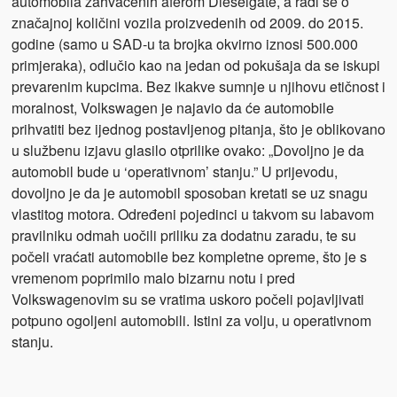
automobila zahvaćenih aferom Dieselgate, a radi se o
značajnoj količini vozila proizvedenih od 2009. do 2015.
godine (samo u SAD-u ta brojka okvirno iznosi 500.000
primjeraka), odlučio kao na jedan od pokušaja da se iskupi
prevarenim kupcima. Bez ikakve sumnje u njihovu etičnost i
moralnost, Volkswagen je najavio da će automobile
prihvatiti bez ijednog postavljenog pitanja, što je oblikovano
u službenu izjavu glasilo otprilike ovako: „Dovoljno je da
automobil bude u ‘operativnom’ stanju.” U prijevodu,
dovoljno je da je automobil sposoban kretati se uz snagu
vlastitog motora. Određeni pojedinci u takvom su labavom
pravilniku odmah uočili priliku za dodatnu zaradu, te su
počeli vraćati automobile bez kompletne opreme, što je s
vremenom poprimilo malo bizarnu notu i pred
Volkswagenovim su se vratima uskoro počeli pojavljivati
potpuno ogoljeni automobili. Istini za volju, u operativnom
stanju.