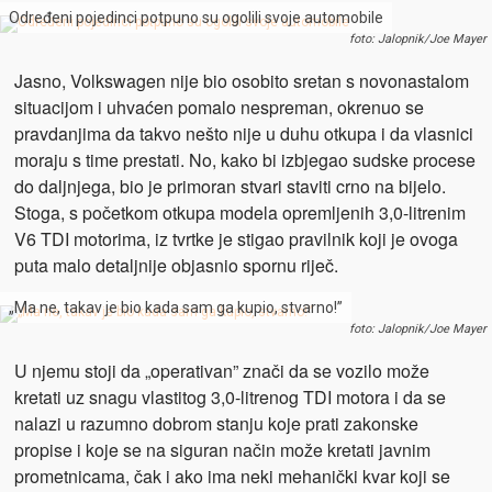
Određeni pojedinci potpuno su ogolili svoje automobile
foto: Jalopnik/Joe Mayer
Jasno, Volkswagen nije bio osobito sretan s novonastalom
situacijom i uhvaćen pomalo nespreman, okrenuo se
pravdanjima da takvo nešto nije u duhu otkupa i da vlasnici
moraju s time prestati. No, kako bi izbjegao sudske procese
do daljnjega, bio je primoran stvari staviti crno na bijelo.
Stoga, s početkom otkupa modela opremljenih 3,0-litrenim
V6 TDI motorima, iz tvrtke je stigao pravilnik koji je ovoga
puta malo detaljnije objasnio spornu riječ.
„Ma ne, takav je bio kada sam ga kupio, stvarno!”
foto: Jalopnik/Joe Mayer
U njemu stoji da „operativan” znači da se vozilo može
kretati uz snagu vlastitog 3,0-litrenog TDI motora i da se
nalazi u razumno dobrom stanju koje prati zakonske
propise i koje se na siguran način može kretati javnim
prometnicama, čak i ako ima neki mehanički kvar koji se