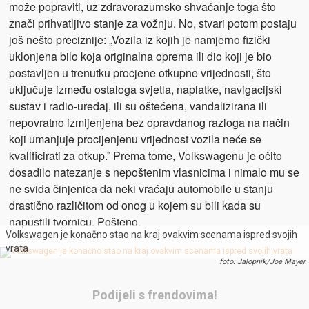
može popraviti, uz zdravorazumsko shvaćanje toga što
znači prihvatljivo stanje za vožnju. No, stvari potom postaju
još nešto preciznije: „Vozila iz kojih je namjerno fizički
uklonjena bilo koja originalna oprema ili dio koji je bio
postavljen u trenutku procjene otkupne vrijednosti, što
uključuje između ostaloga svjetla, naplatke, navigacijski
sustav i radio-uređaj, ili su oštećena, vandalizirana ili
nepovratno izmijenjena bez opravdanog razloga na način
koji umanjuje procijenjenu vrijednost vozila neće se
kvalificirati za otkup.” Prema tome, Volkswagenu je očito
dosadilo natezanje s nepoštenim vlasnicima i nimalo mu se
ne sviđa činjenica da neki vraćaju automobile u stanju
drastično različitom od onog u kojem su bili kada su
napustili tvornicu. Pošteno.
Volkswagen je konačno stao na kraj ovakvim scenama ispred svojih
vrata
foto: Jalopnik/Joe Mayer
Podijeli s frendovima!