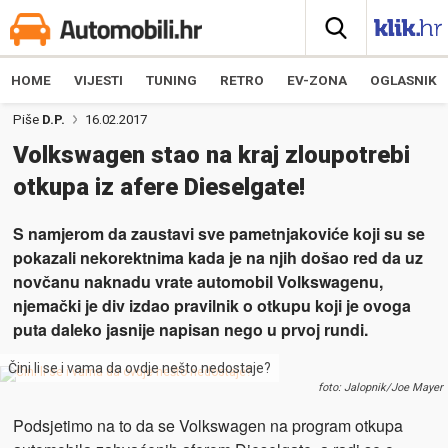
HOME
VIJESTI
TUNING
RETRO
EV-ZONA
OGLASNIK
Piše
D.P.
16.02.2017
Volkswagen stao na kraj zloupotrebi
otkupa iz afere Dieselgate!
S namjerom da zaustavi sve pametnjakoviće koji su se
pokazali nekorektnima kada je na njih došao red da uz
novčanu naknadu vrate automobil Volkswagenu,
njemački je div izdao pravilnik o otkupu koji je ovoga
puta daleko jasnije napisan nego u prvoj rundi.
Čini li se i vama da ovdje nešto nedostaje?
foto: Jalopnik/Joe Mayer
Podsjetimo na to da se Volkswagen na program otkupa